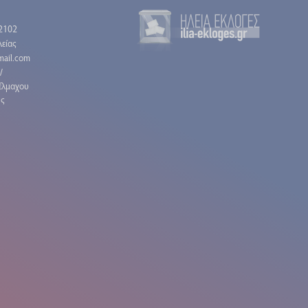
2102
είας
gmail.com
/
έλμαχου
ης