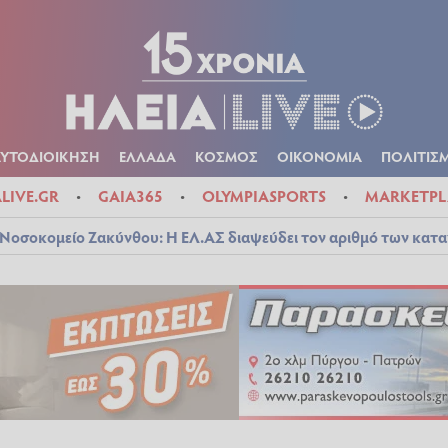
Α
ΠΟΛΙΤΙΚΑ
ΑΥΤΟΔΙΟΙΚΗΣΗ
ΕΛΛΑΔΑ
ΚΟΣΜΟΣ
ΟΙΚΟΝ
ΚΑΙΡΟΣ
ΑΥΤΟΔΙΟΙΚΗΣΗ
ΕΛΛΑΔΑ
ΚΟΣΜΟΣ
ΟΙΚΟΝΟΜΙΑ
ΠΟΛΙΤΙΣ
ALIVE.GR
GAIA365
OLYMPIASPORTS
MARKETPL
Νοσοκομείο Ζακύνθου: Η ΕΛ.ΑΣ διαψεύδει τον αριθμό των κατ