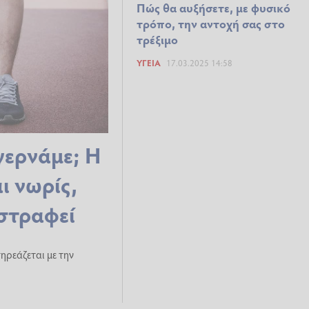
Πώς θα αυξήσετε, με φυσικό
τρόπο, την αντοχή σας στο
τρέξιμο
ΥΓΕΊΑ
17.03.2025 14:58
γερνάμε; Η
ι νωρίς,
αστραφεί
πηρεάζεται με την