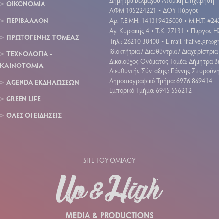
Δήμητρα Βέλμαχου Ατομική Επιχείρηση
ΟΙΚΟΝΟΜΙΑ
ΑΦΜ 105224221
ΔΟΥ Πύργου
•
ΠΕΡΙΒΑΛΛΟΝ
Aρ. Γ.Ε.ΜΗ. 141319425000
Μ.Η.Τ. #24
•
Αγ. Κυριακής 4
Τ.Κ. 27131
Πύργος Ηλ
•
•
ΠΡΩΤΟΓΕΝΗΣ ΤΟΜΕΑΣ
Τηλ.: 26210 30400
E-mail:
ilialive.gr@
•
Ιδιοκτήτρια / Διευθύντρια / Διαχειρίστρια 
ΤΕΧΝΟΛΟΓΙΑ -
Δικαιούχος Ονόματος Τομέα: Δήμητρα Β
ΚΑΙΝΟΤΟΜΙΑ
Διευθυντής Σύνταξης: Γιάννης Σπυρούν
Δημοσιογραφικό Τμήμα: 6976 869414
AGENDA ΕΚΔΗΛΩΣΕΩΝ
Εμπορικό Τμήμα: 6945 556212
GREEN LIFE
ΟΛΕΣ ΟΙ ΕΙΔΗΣΕΙΣ
SITE ΤΟΥ ΟΜΙΛΟΥ