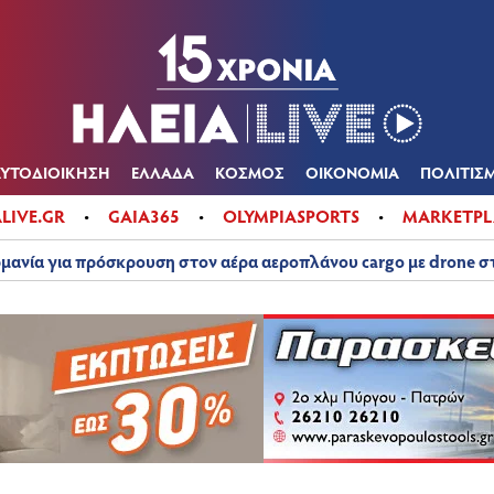
Α
ΠΟΛΙΤΙΚΑ
ΑΥΤΟΔΙΟΙΚΗΣΗ
ΕΛΛΑΔΑ
ΚΟΣΜΟΣ
ΟΙΚΟΝ
ΚΑΙΡΟΣ
ΑΥΤΟΔΙΟΙΚΗΣΗ
ΕΛΛΑΔΑ
ΚΟΣΜΟΣ
ΟΙΚΟΝΟΜΙΑ
ΠΟΛΙΤΙΣ
ALIVE.GR
GAIA365
OLYMPIASPORTS
MARKETPL
μανία για πρόσκρουση στον αέρα αεροπλάνου cargo με drone 