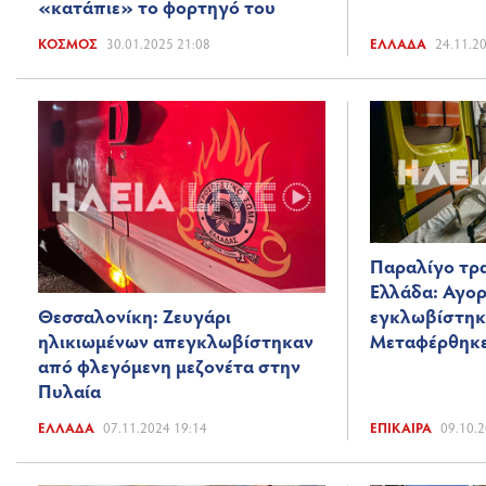
«κατάπιε» το φορτηγό του
ΚΌΣΜΟΣ
30.01.2025 21:08
ΕΛΛΆΔΑ
24.11.2
Παραλίγο τρα
Ελλάδα: Αγορ
Θεσσαλονίκη: Ζευγάρι
εγκλωβίστηκε
ηλικιωμένων απεγκλωβίστηκαν
Μεταφέρθηκε
από φλεγόμενη μεζονέτα στην
Πυλαία
ΕΛΛΆΔΑ
07.11.2024 19:14
ΕΠΊΚΑΙΡΑ
09.10.2