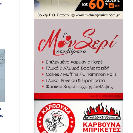
ε
α
ος