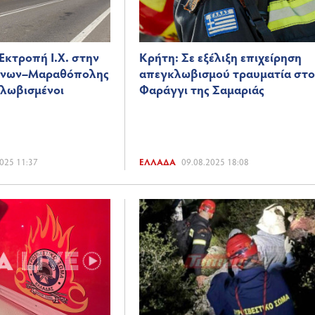
 Εκτροπή Ι.Χ. στην
Κρήτη: Σε εξέλιξη επιχείρηση
ιάνων–Μαραθόπολης
απεγκλωβισμού τραυματία στ
κλωβισμένοι
Φαράγγι της Σαμαριάς
025 11:37
ΕΛΛΆΔΑ
09.08.2025 18:08