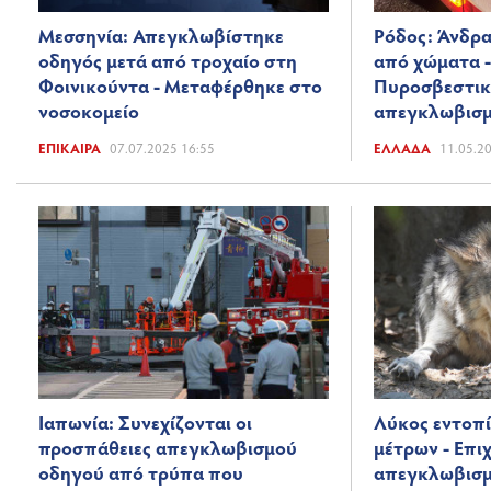
Μεσσηνία: Απεγκλωβίστηκε
Ρόδος: Άνδρ
οδηγός μετά από τροχαίο στη
από χώματα -
Φοινικούντα - Μεταφέρθηκε στο
Πυροσβεστική
νοσοκομείο
απεγκλωβισμ
ΕΠΊΚΑΙΡΑ
07.07.2025 16:55
ΕΛΛΆΔΑ
11.05.2
Ιαπωνία: Συνεχίζονται οι
Λύκος εντοπί
προσπάθειες απεγκλωβισμού
μέτρων - Επι
οδηγού από τρύπα που
απεγκλωβισ