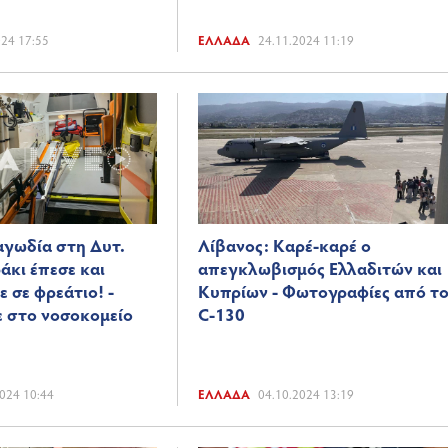
024 17:55
ΕΛΛΆΔΑ
24.11.2024 11:19
γωδία στη Δυτ.
Λίβανος: Καρέ-καρέ ο
άκι έπεσε και
απεγκλωβισμός Ελλαδιτών και
 σε φρεάτιο! -
Κυπρίων - Φωτογραφίες από τ
 στο νοσοκομείο
C-130
024 10:44
ΕΛΛΆΔΑ
04.10.2024 13:19