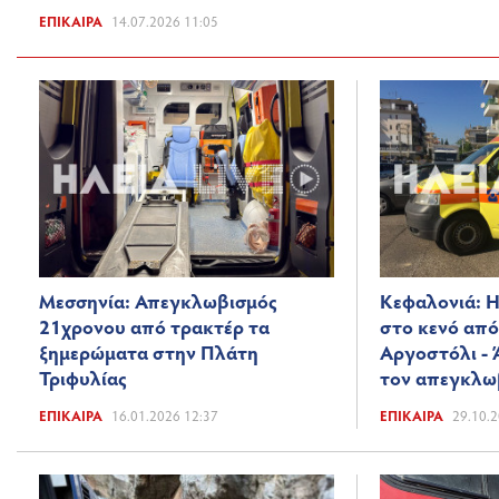
ΕΠΊΚΑΙΡΑ
14.07.2026 11:05
Μεσσηνία: Απεγκλωβισμός
Κεφαλονιά: Η
21χρονου από τρακτέρ τα
στο κενό από
ξημερώματα στην Πλάτη
Αργοστόλι - 
Τριφυλίας
τον απεγκλω
ΕΠΊΚΑΙΡΑ
16.01.2026 12:37
ΕΠΊΚΑΙΡΑ
29.10.2