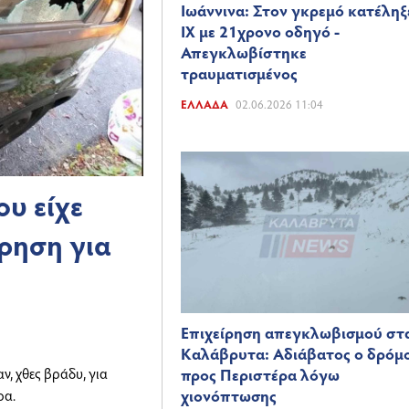
Ιωάννινα: Στον γκρεμό κατέληξ
ΙΧ με 21χρονο οδηγό -
Απεγκλωβίστηκε
τραυματισμένος
ΕΛΛΆΔΑ
02.06.2026 11:04
υ είχε
ίρηση για
Επιχείρηση απεγκλωβισμού στ
Καλάβρυτα: Αδιάβατος ο δρόμ
, χθες βράδυ, για
προς Περιστέρα λόγω
χιονόπτωσης
ρα.