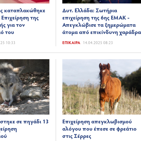
ας καταπλακώθηκε
Δυτ. Ελλάδα: Σωτήρια
 Επιχείρηση της
επιχείρηση της 6ης ΕΜΑΚ -
ς για τον
Απεγκλώβισε τα ξημερώματα
ό του
άτομα από επικίνδυνη χαράδρ
025 10:33
ΕΠΊΚΑΙΡΑ
14.04.2025 08:23
στηκε σε πηγάδι 13
Επιχείρηση απεγκλωβισμού
χείρηση
αλόγου που έπεσε σε φρεάτιο
μού
στις Σέρρες