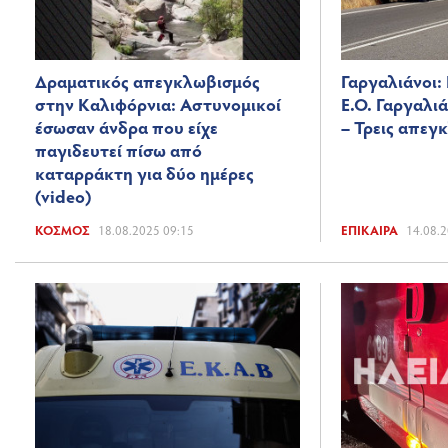
Δραματικός απεγκλωβισμός
Γαργαλιάνοι:
στην Καλιφόρνια: Αστυνομικοί
Ε.Ο. Γαργαλ
έσωσαν άνδρα που είχε
– Τρεις απεγ
παγιδευτεί πίσω από
καταρράκτη για δύο ημέρες
(video)
ΚΌΣΜΟΣ
18.08.2025 09:15
ΕΠΊΚΑΙΡΑ
14.08.2