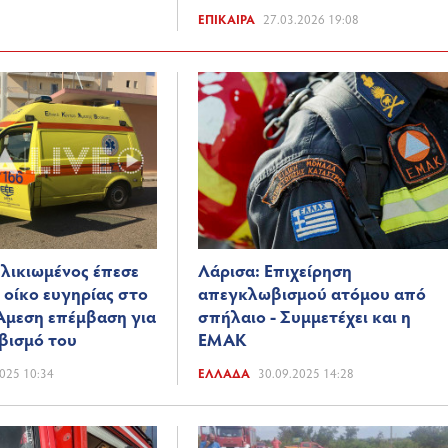
ΕΠΊΚΑΙΡΑ
27.03.2026 19:08
λικιωμένος έπεσε
Λάρισα: Επιχείρηση
 οίκο ευγηρίας στο
απεγκλωβισμού ατόμου από
Άμεση επέμβαση για
σπήλαιο - Συμμετέχει και η
βισμό του
ΕΜΑΚ
025 10:34
ΕΛΛΆΔΑ
30.09.2025 14:28