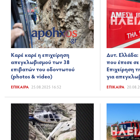
Καρέ καρέ η επιχείρηση
Δυτ. Ελλάδα:
απεγκλωβισμού των 38
που έπεσε σε
επιβατών του οδοντωτού
Επιχείρηση τ
(photos & video)
για απεγκλω
ΕΠΊΚΑΙΡΑ
25.08.2025 16:52
ΕΠΊΚΑΙΡΑ
20.08.2