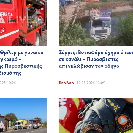
 Θρίλερ με γυναίκα
Σέρρες: Βυτιοφόρο όχημα έπεσ
 γκρεμό –
σε κανάλι – Πυροσβέστες
ης Πυροσβεστικής
απεγκλώβισαν τον οδηγό
βισμό της
025 10:25
ΕΛΛΆΔΑ
19.08.2025 13:09