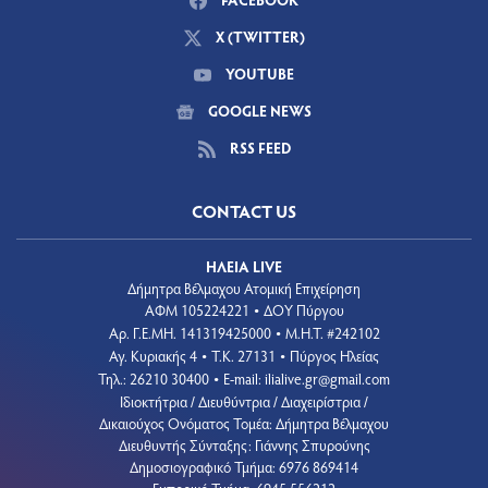
X (TWITTER)
YOUTUBE
GOOGLE NEWS
RSS FEED
CONTACT US
ΗΛΕΙΑ LIVE
Δήμητρα Βέλμαχου Ατομική Επιχείρηση
ΑΦΜ 105224221
ΔΟΥ Πύργου
•
Aρ. Γ.Ε.ΜΗ. 141319425000
Μ.Η.Τ. #242102
•
Αγ. Κυριακής 4
Τ.Κ. 27131
Πύργος Ηλείας
•
•
Τηλ.: 26210 30400
E-mail:
ilialive.gr@gmail.com
•
Ιδιοκτήτρια / Διευθύντρια / Διαχειρίστρια /
Δικαιούχος Ονόματος Τομέα: Δήμητρα Βέλμαχου
Διευθυντής Σύνταξης: Γιάννης Σπυρούνης
Δημοσιογραφικό Τμήμα: 6976 869414