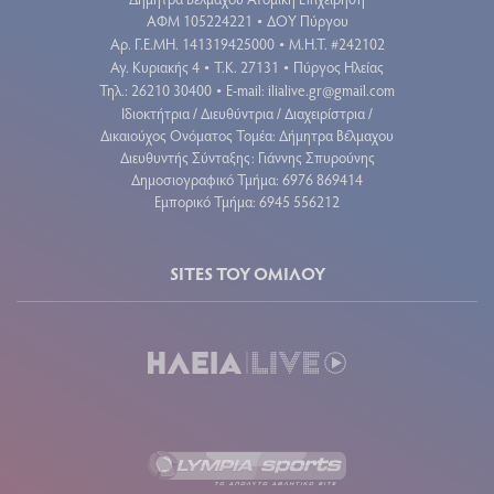
ΑΦΜ 105224221
ΔΟΥ Πύργου
•
Aρ. Γ.Ε.ΜΗ. 141319425000
Μ.Η.Τ. #242102
•
Αγ. Κυριακής 4
Τ.Κ. 27131
Πύργος Ηλείας
•
•
Τηλ.: 26210 30400
E-mail:
ilialive.gr@gmail.com
•
Ιδιοκτήτρια / Διευθύντρια / Διαχειρίστρια /
Δικαιούχος Ονόματος Τομέα: Δήμητρα Βέλμαχου
Διευθυντής Σύνταξης: Γιάννης Σπυρούνης
Δημοσιογραφικό Τμήμα: 6976 869414
Εμπορικό Τμήμα: 6945 556212
SITES ΤΟΥ ΟΜΙΛΟΥ