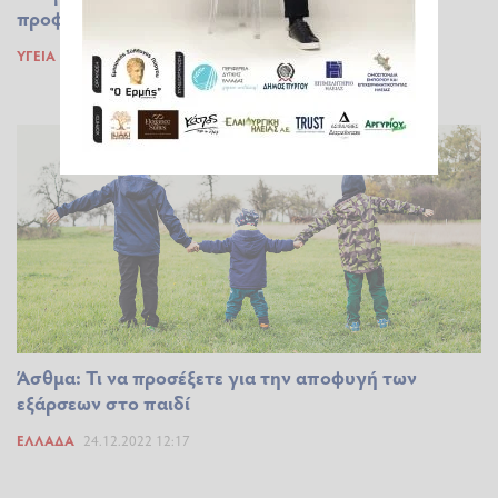
προφυλάσσει τα παιδιά – Ο ρόλος του εντέρου
ΥΓΕΊΑ
23.09.2023 18:46
Άσθμα: Τι να προσέξετε για την αποφυγή των
εξάρσεων στο παιδί
ΕΛΛΆΔΑ
24.12.2022 12:17