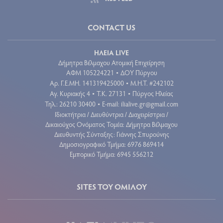
CONTACT US
ΗΛΕΙΑ LIVE
Δήμητρα Βέλμαχου Ατομική Επιχείρηση
ΑΦΜ 105224221
ΔΟΥ Πύργου
•
Aρ. Γ.Ε.ΜΗ. 141319425000
Μ.Η.Τ. #242102
•
Αγ. Κυριακής 4
Τ.Κ. 27131
Πύργος Ηλείας
•
•
Τηλ.: 26210 30400
E-mail:
ilialive.gr@gmail.com
•
Ιδιοκτήτρια / Διευθύντρια / Διαχειρίστρια /
Δικαιούχος Ονόματος Τομέα: Δήμητρα Βέλμαχου
Διευθυντής Σύνταξης: Γιάννης Σπυρούνης
Δημοσιογραφικό Τμήμα: 6976 869414
Εμπορικό Τμήμα: 6945 556212
SITES ΤΟΥ ΟΜΙΛΟΥ