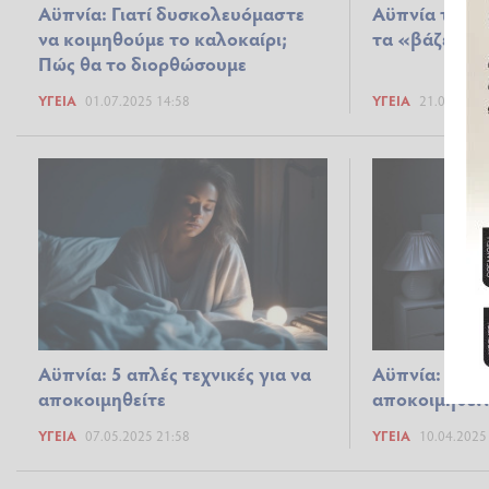
Αϋπνία: Γιατί δυσκολευόμαστε
Αϋπνία τέλος
να κοιμηθούμε το καλοκαίρι;
τα «βάζει» μ
Πώς θα το διορθώσουμε
ΥΓΕΊΑ
01.07.2025 14:58
ΥΓΕΊΑ
21.06.2025
Αϋπνία: 5 απλές τεχνικές για να
Αϋπνία: 5 απλ
αποκοιμηθείτε
αποκοιμηθεί
ΥΓΕΊΑ
07.05.2025 21:58
ΥΓΕΊΑ
10.04.2025