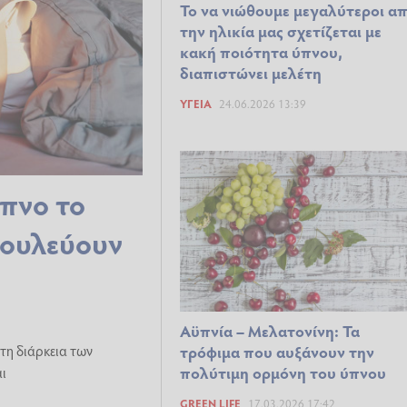
Το να νιώθουμε μεγαλύτεροι α
την ηλικία μας σχετίζεται με
κακή ποιότητα ύπνου,
διαπιστώνει μελέτη
ΥΓΕΊΑ
24.06.2026 13:39
ύπνο το
βουλεύουν
Αϋπνία – Μελατονίνη: Τα
 τη διάρκεια των
τρόφιμα που αυξάνουν την
πολύτιμη ορμόνη του ύπνου
ι
GREEN LIFE
17.03.2026 17:42