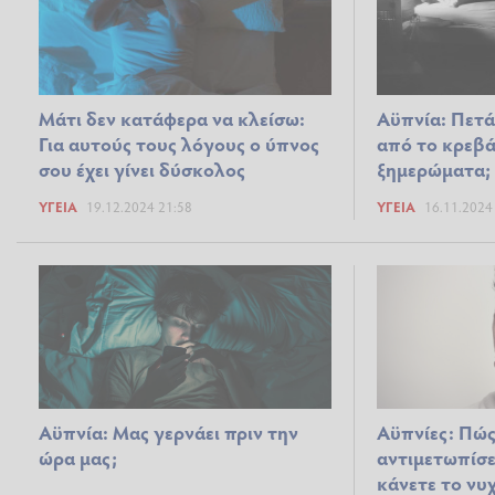
Μάτι δεν κατάφερα να κλείσω:
Αϋπνία: Πετά
Για αυτούς τους λόγους ο ύπνος
από το κρεβάτ
σου έχει γίνει δύσκολος
ξημερώματα; 
ΥΓΕΊΑ
19.12.2024 21:58
ΥΓΕΊΑ
16.11.2024
Αϋπνία: Μας γερνάει πριν την
Αϋπνίες: Πώς
ώρα μας;
αντιμετωπίσε
κάνετε το νυ