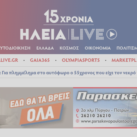
Α
ΠΟΛΙΤΙΚΑ
ΑΥΤΟΔΙΟΙΚΗΣΗ
ΕΛΛΑΔΑ
ΚΟΣΜΟΣ
ΟΙΚΟΝ
ΚΑΙΡΟΣ
ΑΥΤΟΔΙΟΙΚΗΣΗ
ΕΛΛΑΔΑ
ΚΟΣΜΟΣ
ΟΙΚΟΝΟΜΙΑ
ΠΟΛΙΤΙΣ
ALIVE.GR
GAIA365
OLYMPIASPORTS
MARKETPL
 Για πλημμέλημα στο αυτόφωρο ο 55χρονος που είχε τον νεκρό