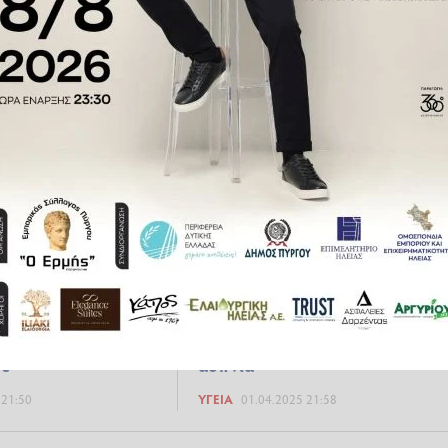
: Η διατροφή που
Τέλος στις αϋπνίες: Πέντε απλέ
αζί της
τεχνικές για πιο βαθύ και
ποιοτικό ύπνο
 19:44
ΥΓΕΊΑ
10.06.2025 21:55
ές τεχνικές για να
Πώς το κινητό συνδέεται με τη
τε
αϋπνία
 21:50
ΥΓΕΊΑ
01.04.2025 21:58