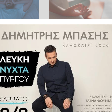
πιστήμονες
Ποια είδη άσκησης βοηθούν στ
έναν απρόσμενο και
αντιμετώπιση της αϋπνίας,
φτη» του ύπνου
σύμφωνα με νέα μελέτη
 21:46
ΥΓΕΊΑ
17.07.2025 21:57