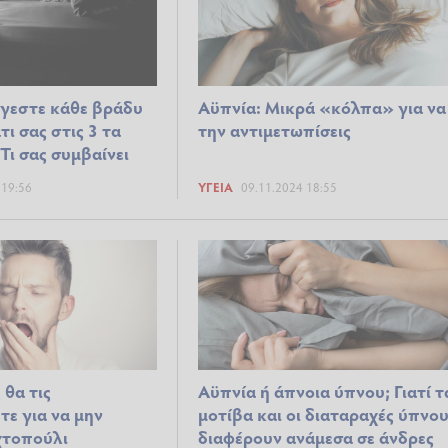
γεστε κάθε βράδυ
Αϋπνία: Μικρά «κόλπα» για να
ι σας στις 3 τα
την αντιμετωπίσεις
Τι σας συμβαίνει
 19:56
ΥΓΕΊΑ
09.11.2024 18:55
 θα τις
Αϋπνία ή άπνοια ύπνου; Γιατί τ
τε για να μην
μοτίβα και οι διαταραχές ύπνο
χτοπούλι
διαφέρουν ανάμεσα σε άνδρες