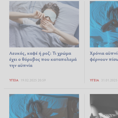
Λευκός, καφέ ή ροζ: Τι χρώμα
Χρόνια αϋπνί
έχει ο θόρυβος που καταπολεμά
φέρνουν πίσω
την αϋπνία
ΥΓΕΊΑ
19.02.2025 20:59
ΥΓΕΊΑ
31.01.2025