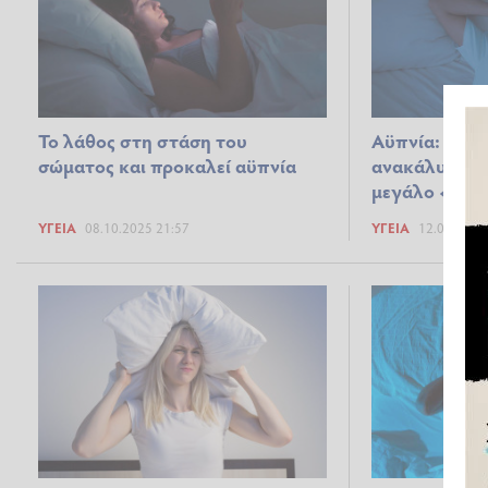
To λάθος στη στάση του
Αϋπνία: Οι ε
σώματος και προκαλεί αϋπνία
ανακάλυψαν 
μεγάλο «κλέ
ΥΓΕΊΑ
08.10.2025 21:57
ΥΓΕΊΑ
12.09.2025