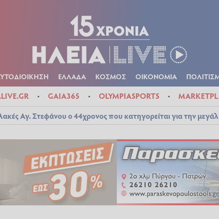
Α
ΠΟΛΙΤΙΚΑ
ΑΥΤΟΔΙΟΙΚΗΣΗ
ΕΛΛΑΔΑ
ΚΟΣΜΟΣ
ΟΙΚΟΝ
ΚΑΙΡΟΣ
ΑΥΤΟΔΙΟΙΚΗΣΗ
ΕΛΛΑΔΑ
ΚΟΣΜΟΣ
ΟΙΚΟΝΟΜΙΑ
ΠΟΛΙΤΙΣ
ALIVE.GR
GAIA365
OLYMPIASPORTS
MARKETPL
λακές Αγ. Στεφάνου ο 44χρονος που κατηγορείται για την μεγά