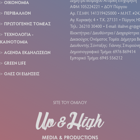
Δήμητρα Βέλμαχου Ατομική Επιχείρηση
ΟΙΚΟΝΟΜΙΑ
ΑΦΜ 105224221
ΔΟΥ Πύργου
•
ΠΕΡΙΒΑΛΛΟΝ
Aρ. Γ.Ε.ΜΗ. 141319425000
Μ.Η.Τ. #24
•
Αγ. Κυριακής 4
Τ.Κ. 27131
Πύργος Ηλ
•
•
ΠΡΩΤΟΓΕΝΗΣ ΤΟΜΕΑΣ
Τηλ.: 26210 30400
E-mail:
ilialive.gr@
•
Ιδιοκτήτρια / Διευθύντρια / Διαχειρίστρια 
ΤΕΧΝΟΛΟΓΙΑ -
Δικαιούχος Ονόματος Τομέα: Δήμητρα Β
ΚΑΙΝΟΤΟΜΙΑ
Διευθυντής Σύνταξης: Γιάννης Σπυρούν
Δημοσιογραφικό Τμήμα: 6976 869414
AGENDA ΕΚΔΗΛΩΣΕΩΝ
Εμπορικό Τμήμα: 6945 556212
GREEN LIFE
ΟΛΕΣ ΟΙ ΕΙΔΗΣΕΙΣ
SITE ΤΟΥ ΟΜΙΛΟΥ