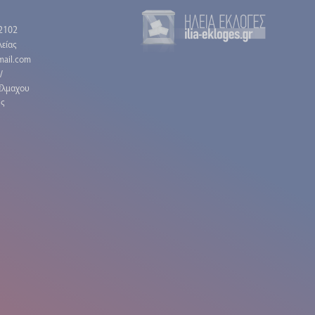
2102
είας
gmail.com
/
έλμαχου
ης