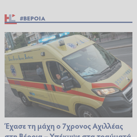
#ΒΕΡΟΙΑ
Έχασε τη μάχη ο 7χρονος Αχιλλέας
στη Βέροια – Υπέκυψε στα τραύματά