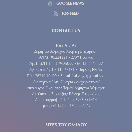
GOOGLE NEWS
RSS FEED
CONTACT US
ΗΛΕΙΑ LIVE
Δήμητρα Βέλμαχου Ατομική Επιχείρηση
ΑΦΜ 105224221
ΔΟΥ Πύργου
•
Aρ. Γ.Ε.ΜΗ. 141319425000
Μ.Η.Τ. #242102
•
Αγ. Κυριακής 4
Τ.Κ. 27131
Πύργος Ηλείας
•
•
Τηλ.: 26210 30400
E-mail:
ilialive.gr@gmail.com
•
Ιδιοκτήτρια / Διευθύντρια / Διαχειρίστρια /
Δικαιούχος Ονόματος Τομέα: Δήμητρα Βέλμαχου
Διευθυντής Σύνταξης: Γιάννης Σπυρούνης
Δημοσιογραφικό Τμήμα: 6976 869414
Εμπορικό Τμήμα: 6945 556212
SITES ΤΟΥ ΟΜΙΛΟΥ