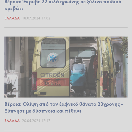
Βέροια: Έκρυβε 22 κιλά ηρωίνης σε ξύλινο παιδικό
κρεβάτι
ΕΛΛΆΔΑ
18.07.2024 17:02
Βέροια: Θλίψη από τον ξαφνικό θάνατο 23χρονης -
Ξύπνησε με δύσπνοια και πέθανε
ΕΛΛΆΔΑ
20.05.2024 12:17