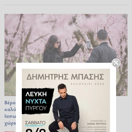
Βέροια-Ανθισμένες Ροδακινιές: «Το θέαμα είναι
καλύτερο από τις Ανθισμένες Κερασιές στην
Ιαπωνία», λέει γυναίκα που έζησε και στις δύο
χώρες