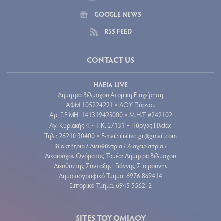
GOOGLE NEWS
RSS FEED
CONTACT US
ΗΛΕΙΑ LIVE
Δήμητρα Βέλμαχου Ατομική Επιχείρηση
ΑΦΜ 105224221
ΔΟΥ Πύργου
•
Aρ. Γ.Ε.ΜΗ. 141319425000
Μ.Η.Τ. #242102
•
Αγ. Κυριακής 4
Τ.Κ. 27131
Πύργος Ηλείας
•
•
Τηλ.: 26210 30400
E-mail:
ilialive.gr@gmail.com
•
Ιδιοκτήτρια / Διευθύντρια / Διαχειρίστρια /
Δικαιούχος Ονόματος Τομέα: Δήμητρα Βέλμαχου
Διευθυντής Σύνταξης: Γιάννης Σπυρούνης
Δημοσιογραφικό Τμήμα: 6976 869414
Εμπορικό Τμήμα: 6945 556212
SITES ΤΟΥ ΟΜΙΛΟΥ