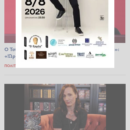
Ο Τσίπρας εξηγεί γιατί έγραψε το βιβλίο «Ιθάκη»:
«Ώρα ν’ ακουστεί η δική μου φωνή»
ΠΟΛΙΤΙΚΆ
05.11.2025 16:23