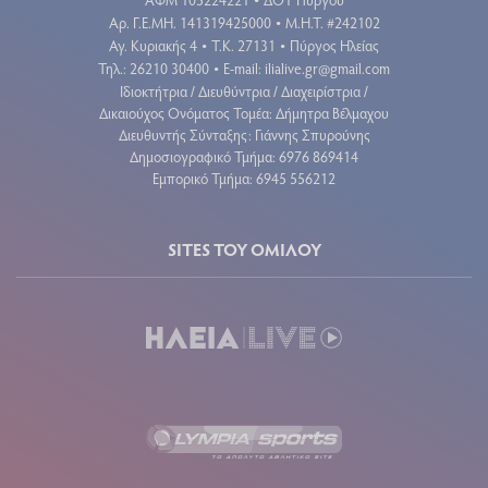
•
Aρ. Γ.Ε.ΜΗ. 141319425000
Μ.Η.Τ. #242102
•
Αγ. Κυριακής 4
Τ.Κ. 27131
Πύργος Ηλείας
•
•
Τηλ.: 26210 30400
E-mail:
ilialive.gr@gmail.com
•
Ιδιοκτήτρια / Διευθύντρια / Διαχειρίστρια /
Δικαιούχος Ονόματος Τομέα: Δήμητρα Βέλμαχου
Διευθυντής Σύνταξης: Γιάννης Σπυρούνης
Δημοσιογραφικό Τμήμα: 6976 869414
Εμπορικό Τμήμα: 6945 556212
SITES ΤΟΥ ΟΜΙΛΟΥ