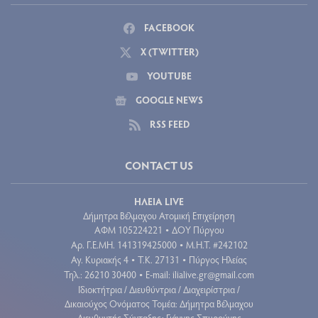
FACEBOOK
X (TWITTER)
YOUTUBE
GOOGLE NEWS
RSS FEED
CONTACT US
ΗΛΕΙΑ LIVE
Δήμητρα Βέλμαχου Ατομική Επιχείρηση
ΑΦΜ 105224221
ΔΟΥ Πύργου
•
Aρ. Γ.Ε.ΜΗ. 141319425000
Μ.Η.Τ. #242102
•
Αγ. Κυριακής 4
Τ.Κ. 27131
Πύργος Ηλείας
•
•
Τηλ.: 26210 30400
E-mail:
ilialive.gr@gmail.com
•
Ιδιοκτήτρια / Διευθύντρια / Διαχειρίστρια /
Δικαιούχος Ονόματος Τομέα: Δήμητρα Βέλμαχου
Διευθυντής Σύνταξης: Γιάννης Σπυρούνης