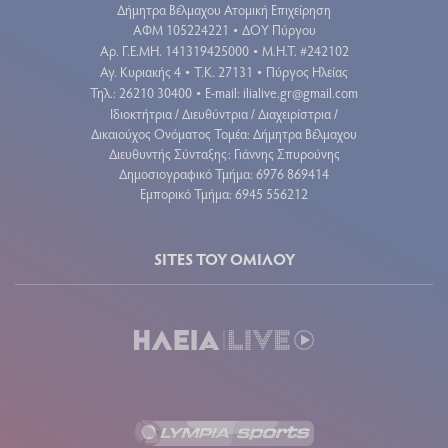
Δήμητρα Βέλμαχου Ατομική Επιχείρηση
ΑΦΜ 105224221
ΔΟΥ Πύργου
•
Aρ. Γ.Ε.ΜΗ. 141319425000
Μ.Η.Τ. #242102
•
Αγ. Κυριακής 4
Τ.Κ. 27131
Πύργος Ηλείας
•
•
Τηλ.: 26210 30400
E-mail:
ilialive.gr@gmail.com
•
Ιδιοκτήτρια / Διευθύντρια / Διαχειρίστρια /
Δικαιούχος Ονόματος Τομέα: Δήμητρα Βέλμαχου
Διευθυντής Σύνταξης: Γιάννης Σπυρούνης
Δημοσιογραφικό Τμήμα: 6976 869414
Εμπορικό Τμήμα: 6945 556212
SITES ΤΟΥ ΟΜΙΛΟΥ