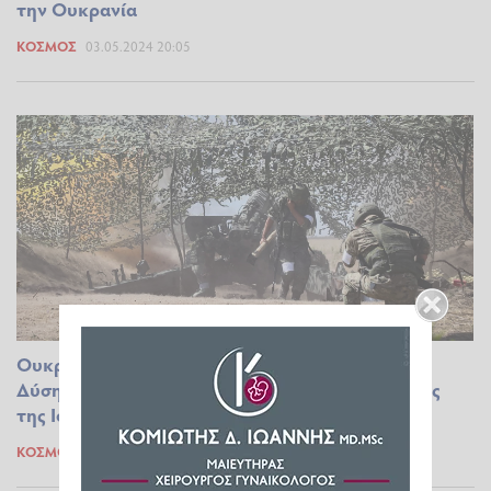
την Ουκρανία
ΚΌΣΜΟΣ
03.05.2024 20:05
Ουκρανία: Αγώνας δρόμου για τους Patriot της
Δύσης - Η άρνηση της Ελλάδας και οι αντιρρήσεις
της Ισπανίας
ΚΌΣΜΟΣ
27.04.2024 07:13