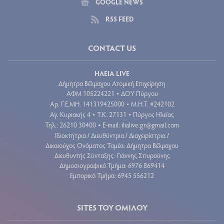
GOOGLE NEWS
RSS FEED
CONTACT US
ΗΛΕΙΑ LIVE
Δήμητρα Βέλμαχου Ατομική Επιχείρηση
ΑΦΜ 105224221
ΔΟΥ Πύργου
•
Aρ. Γ.Ε.ΜΗ. 141319425000
Μ.Η.Τ. #242102
•
Αγ. Κυριακής 4
Τ.Κ. 27131
Πύργος Ηλείας
•
•
Τηλ.: 26210 30400
E-mail:
ilialive.gr@gmail.com
•
Ιδιοκτήτρια / Διευθύντρια / Διαχειρίστρια /
Δικαιούχος Ονόματος Τομέα: Δήμητρα Βέλμαχου
Διευθυντής Σύνταξης: Γιάννης Σπυρούνης
Δημοσιογραφικό Τμήμα: 6976 869414
Εμπορικό Τμήμα: 6945 556212
SITES ΤΟΥ ΟΜΙΛΟΥ