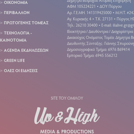
Δήμητρα Βέλμαχου Ατομική Επιχείρηση
ΟΙΚΟΝΟΜΙΑ
ΑΦΜ 105224221
ΔΟΥ Πύργου
•
ΠΕΡΙΒΑΛΛΟΝ
Aρ. Γ.Ε.ΜΗ. 141319425000
Μ.Η.Τ. #24
•
Αγ. Κυριακής 4
Τ.Κ. 27131
Πύργος Ηλ
•
•
ΠΡΩΤΟΓΕΝΗΣ ΤΟΜΕΑΣ
Τηλ.: 26210 30400
E-mail:
ilialive.gr@
•
Ιδιοκτήτρια / Διευθύντρια / Διαχειρίστρια 
ΤΕΧΝΟΛΟΓΙΑ -
Δικαιούχος Ονόματος Τομέα: Δήμητρα Β
ΚΑΙΝΟΤΟΜΙΑ
Διευθυντής Σύνταξης: Γιάννης Σπυρούν
Δημοσιογραφικό Τμήμα: 6976 869414
AGENDA ΕΚΔΗΛΩΣΕΩΝ
Εμπορικό Τμήμα: 6945 556212
GREEN LIFE
ΟΛΕΣ ΟΙ ΕΙΔΗΣΕΙΣ
SITE ΤΟΥ ΟΜΙΛΟΥ