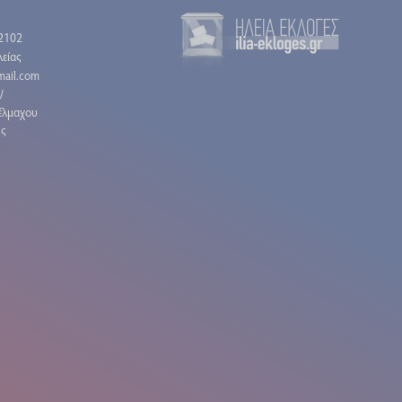
2102
είας
gmail.com
/
έλμαχου
ης