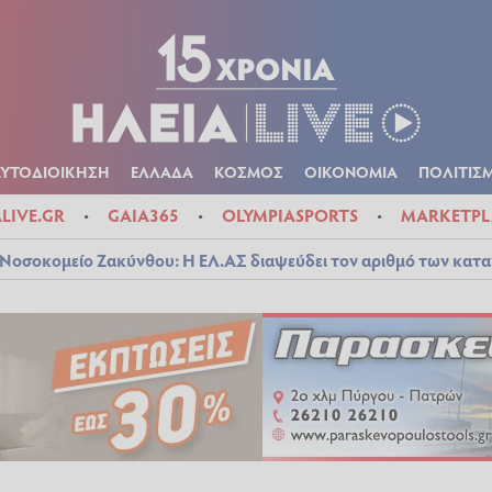
Α
ΠΟΛΙΤΙΚΑ
ΑΥΤΟΔΙΟΙΚΗΣΗ
ΕΛΛΑΔΑ
ΚΟΣΜΟΣ
ΟΙΚΟΝ
ΚΑΙΡΟΣ
ΑΥΤΟΔΙΟΙΚΗΣΗ
ΕΛΛΑΔΑ
ΚΟΣΜΟΣ
ΟΙΚΟΝΟΜΙΑ
ΠΟΛΙΤΙΣ
ALIVE.GR
GAIA365
OLYMPIASPORTS
MARKETPL
Νοσοκομείο Ζακύνθου: Η ΕΛ.ΑΣ διαψεύδει τον αριθμό των κατ