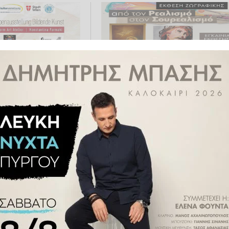
θεση 31 Ελλήνων
Δήμος Ήλιδας: Εικαστική Έκθε
στη Βιέννη από την
με τίτλο «Από τον Ρεαλισμό
 Φαρμάκη, υπό την
στον Σουρεαλισμό» - Εγκαίνια
ήμου Ήλιδας
Σάββατο 18/03
04.2024 14:19
ΠΟΛΙΤΙΣΜΌΣ
10.03.2023 17:56