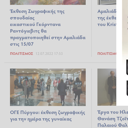
Έκθεση Ζωγραφικής της
Αμαλιάδα: Απ
σπουδαίας
της έκθεσης
εικαστικού Γκόρντανα
του Kristo Ha
Ραντόγιεβιτς θα
πραγματοποιηθεί στην Αμαλιάδα
στις 15/07
ΠΟΛΙΤΙΣΜΌΣ
12.07.2022 17:53
ΠΟΛΙΤΙΣΜΌΣ
06.
Έργα του Ηλε
ΟΓΕ Πύργου: έκθεση ζωγραφικής
Θανάση Τζοΐ
για την ημέρα της γυναίκας
Παλαιού Φαλ