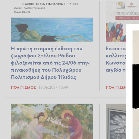
Η πρώτη ατομική έκθεση του
Εικαστική έκ
ζωγράφου Στέλιου Ράιδου
καλλιτεχνών 
φιλοξενείται από τις 24/06 στην
Κωνσταντίνα
πινακοθήκη του Πολυχώρου
αιγίδα του Δ
Πολιτισμού Δήμου Ήλιδας
ΠΟΛΙΤΙΣΜΌΣ
18.06.2024 15:49
ΠΟΛΙΤΙΣΜΌΣ
08.