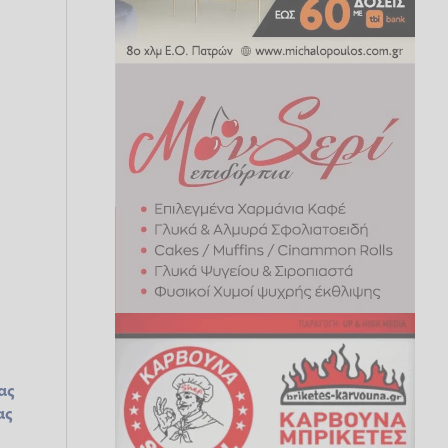
ας
ας