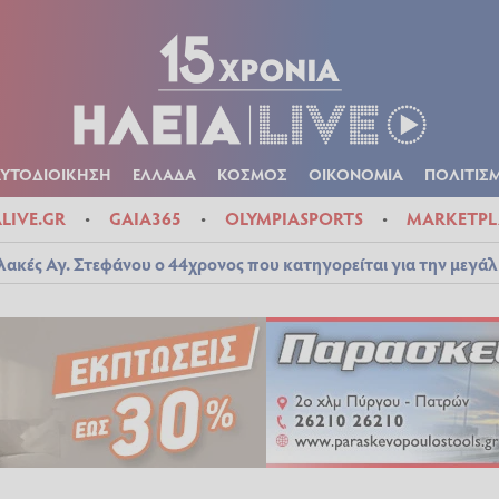
Α
ΠΟΛΙΤΙΚΑ
ΑΥΤΟΔΙΟΙΚΗΣΗ
ΕΛΛΑΔΑ
ΚΟΣΜΟΣ
ΟΙΚΟΝ
ΚΑΙΡΟΣ
ΑΥΤΟΔΙΟΙΚΗΣΗ
ΕΛΛΑΔΑ
ΚΟΣΜΟΣ
ΟΙΚΟΝΟΜΙΑ
ΠΟΛΙΤΙΣ
ALIVE.GR
GAIA365
OLYMPIASPORTS
MARKETPL
λακές Αγ. Στεφάνου ο 44χρονος που κατηγορείται για την μεγά