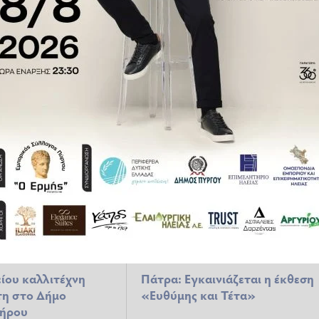
όψε τα εγκαίνια
Η Δ. Αυγερινοπούλου στην
 των σπουδαστών
έκθεση ζωγραφικής του
sa
συμπολίτη μας, Παύλου
Αυγερινόπουλου
06.2022 09:02
ΠΟΛΙΤΙΚΆ
05.05.2022 13:49
ίου καλλιτέχνη
Πάτρα: Εγκαινιάζεται η έκθεση
τη στο Δήμο
«Ευθύμης και Τέτα»
ήρου