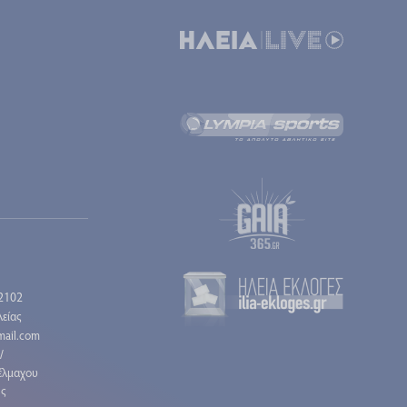
2102
είας
gmail.com
/
έλμαχου
ης