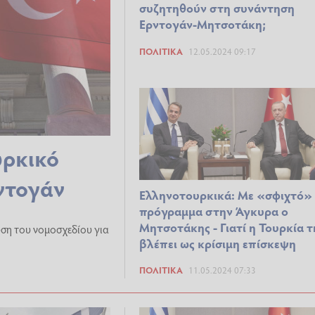
συζητηθούν στη συνάντηση
Ερντογάν-Μητσοτάκη;
ΠΟΛΙΤΙΚΆ
12.05.2024 09:17
υρκικό
ρντογάν
Ελληνοτουρκικά: Με «σφιχτό»
πρόγραμμα στην Άγκυρα ο
Μητσοτάκης - Γιατί η Τουρκία τ
υση του νομοσχεδίου για
βλέπει ως κρίσιμη επίσκεψη
ΠΟΛΙΤΙΚΆ
11.05.2024 07:33