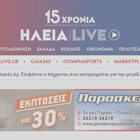
Α
ΠΟΛΙΤΙΚΑ
ΑΥΤΟΔΙΟΙΚΗΣΗ
ΕΛΛΑΔΑ
ΚΟΣΜΟΣ
ΟΙΚΟΝ
ΚΑΙΡΟΣ
ΑΥΤΟΔΙΟΙΚΗΣΗ
ΕΛΛΑΔΑ
ΚΟΣΜΟΣ
ΟΙΚΟΝΟΜΙΑ
ΠΟΛΙΤΙΣ
ALIVE.GR
GAIA365
OLYMPIASPORTS
MARKETPL
λακές Αγ. Στεφάνου ο 44χρονος που κατηγορείται για την μεγά