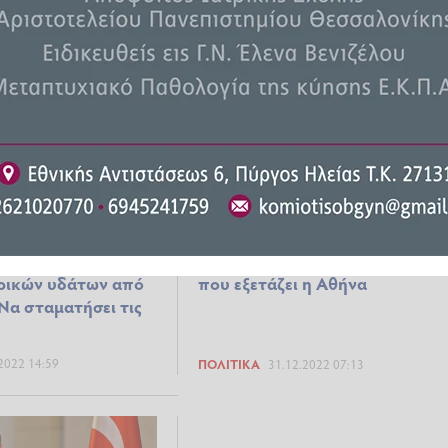
2023 08:15
ΠΟΛΙΤΙΚΆ
22.07.2023 19:35
ι τους τόνους ο
Σκηνικό έντασης «στήνει» για
χόμαστε καμία
το 2023 η Άγκυρα: Τα σενάρια
ρικών υδάτων από
που εξετάζει η Αθήνα
 Να σταματήσει τις
2022 14:59
ΠΟΛΙΤΙΚΆ
31.12.2022 07:13