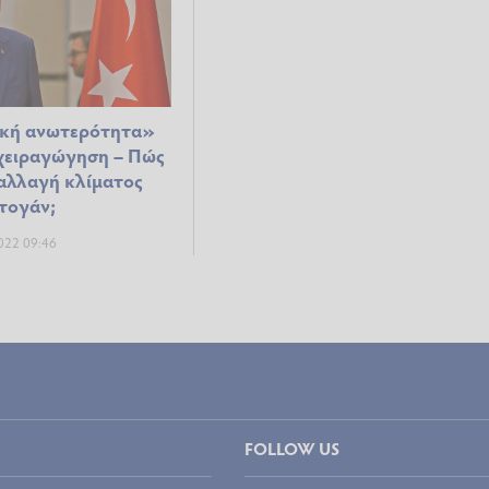
κή ανωτερότητα»
χειραγώγηση – Πώς
αλλαγή κλίματος
τογάν;
022 09:46
FOLLOW US