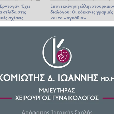
Ερντογάν: Έχει
Επανεκκίνηση ελληνοτουρκικο
έα σελίδα στις
διαλόγου: Οι κόκκινες γραμμές
κές σχέσεις
και τα «αγκάθια»
2023 15:28
ΠΟΛΙΤΙΚΆ
14.10.2023 16:53
 ελληνοτουρκικές
Δένδιας: Το καλό κλίμα στις
αναγγελίας
ελληνοτουρκικές σχέσεις δεν
νας Τουρκίας για
σημαίνει εφησυχασμό
ροσέγγισης – Η
ια τα F-16