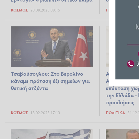
ΚΌΣΜΟΣ
20.08.2023 08:15
ΠΟΛΙΤΙΚΆ
13.08.
Τσαβούσογλου: Στο Βερολίνο
Ανεβάζει πάλ
κάναμε πρόταση έξι σημείων για
Ακάρ: Δεν δε
θετική ατζέντα
επέκταση χω
την Ελλάδα -
προκλήσεις
ΚΌΣΜΟΣ
18.02.2023 17:13
ΠΟΛΙΤΙΚΆ
31.12.