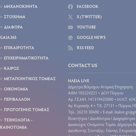
ΜΗΧΑΝΟΚΙΝΗΤΑ
FACEBOOK
ΣΤΟΙΧΗΜΑ
X (TWITTER)
ΔΙΑΦΟΡΑ
YOUTUBE
GAIA365
GOOGLE NEWS
ΕΠΙΚΑΙΡΟΤΗΤΑ
RSS FEED
ΕΠΙΧΕΙΡΗΜΑΤΙΚΟΤΗΤΑ
CONTACT US
ΚΑΙΡΟΣ
ΜΕΤΑΠΟΙΗΤΙΚΟΣ ΤΟΜΕΑΣ
ΗΛΕΙΑ LIVE
Δήμητρα Βέλμαχου Ατομική Επιχείρηση
ΟΙΚΟΝΟΜΙΑ
ΑΦΜ 105224221
ΔΟΥ Πύργου
•
ΠΕΡΙΒΑΛΛΟΝ
Aρ. Γ.Ε.ΜΗ. 141319425000
Μ.Η.Τ. #24
•
Αγ. Κυριακής 4
Τ.Κ. 27131
Πύργος Ηλ
•
•
ΠΡΩΤΟΓΕΝΗΣ ΤΟΜΕΑΣ
Τηλ.: 26210 30400
E-mail:
ilialive.gr@
•
Ιδιοκτήτρια / Διευθύντρια / Διαχειρίστρια 
ΤΕΧΝΟΛΟΓΙΑ -
Δικαιούχος Ονόματος Τομέα: Δήμητρα Β
ΚΑΙΝΟΤΟΜΙΑ
Διευθυντής Σύνταξης: Γιάννης Σπυρούν