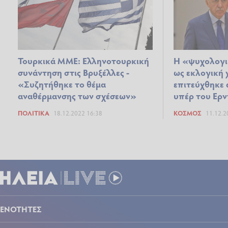
Τουρκικά ΜΜΕ: Ελληνοτουρκική
Η «ψυχολογι
συνάντηση στις Βρυξέλλες -
ως εκλογική 
«Συζητήθηκε το θέμα
επιτεύχθηκε 
αναθέρμανσης των σχέσεων»
υπέρ του Ερν
ΠΟΛΙΤΙΚΆ
18.12.2022 16:38
ΚΌΣΜΟΣ
11.12.2
ΕΝΟΤΗΤΕΣ