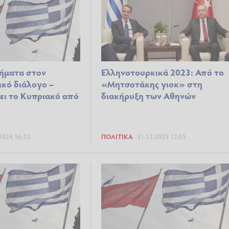
βήματα στον
Eλληνοτουρκικά 2023: Από το
κό διάλογο –
«Μητσοτάκης γιοκ» στη
ει το Κυπριακό από
διακήρυξη των Αθηνών
2024 16:32
ΠΟΛΙΤΙΚΆ
31.12.2023 12:05