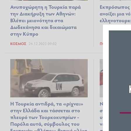
Ανυποχώρητη η Τουρκία παρά
Εκπρόσωπος 
την Διακήρυξη των Αθηνών:
ανοίξει μια ν
Βλέπει μειονότητα στα
ελληνοτουρκι
Δωδεκάνησα και δικαιώματα
στην Κύπρο
ΚΌΣΜΟΣ
24.12.2023 09:02
ΠΟΛΙΤΙΚΆ
13.12.
Η Τουρκία αντιδρά, τα «ρίχνει»
Νηνεμία στις
στην Ελλάδα και τάσσεται στο
σχέσεις; Προ
πλευρό των Τουρκοκυπρίων -
υπουργού Άμυ
Παρόλα αυτά, σύμβουλος του
νέα βήματα π
Ερντογάν «βλέπει» θετικό κλίμα
στρατηγική γ