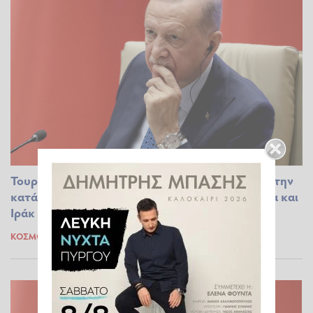
Τουρκία: Απολύτως ενισχυμένος ο Ερντογάν με την
κατάθεση όπλων του PKK - Το «αύριο» σε Συρία και
Ιράκ
ΚΌΣΜΟΣ
13.05.2025 07:11