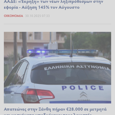
ΑΑΔΕ: «Έκρηξη» των νέων ληξιπρόθεσμων στην
εφορία - Αύξηση 145% τον Αύγουστο
ΟΙΚΟΝΟΜΊΑ
30.10.2025 07:33
Απατεώνες στην Ξάνθη πήραν €28.000 σε μετρητά
και κοσμήματα υποδυόμενοι τους λογιστές -