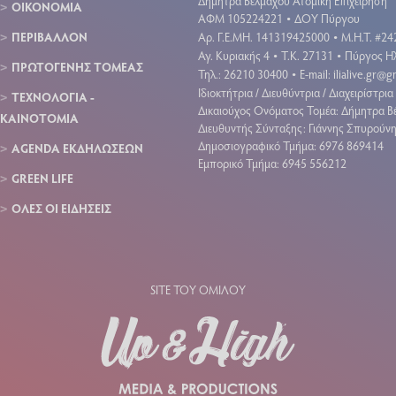
Δήμητρα Βέλμαχου Ατομική Επιχείρηση
ΟΙΚΟΝΟΜΙΑ
ΑΦΜ 105224221
ΔΟΥ Πύργου
•
ΠΕΡΙΒΑΛΛΟΝ
Aρ. Γ.Ε.ΜΗ. 141319425000
Μ.Η.Τ. #24
•
Αγ. Κυριακής 4
Τ.Κ. 27131
Πύργος Ηλ
•
•
ΠΡΩΤΟΓΕΝΗΣ ΤΟΜΕΑΣ
Τηλ.: 26210 30400
E-mail:
ilialive.gr@
•
Ιδιοκτήτρια / Διευθύντρια / Διαχειρίστρια 
ΤΕΧΝΟΛΟΓΙΑ -
Δικαιούχος Ονόματος Τομέα: Δήμητρα Β
ΚΑΙΝΟΤΟΜΙΑ
Διευθυντής Σύνταξης: Γιάννης Σπυρούν
Δημοσιογραφικό Τμήμα: 6976 869414
AGENDA ΕΚΔΗΛΩΣΕΩΝ
Εμπορικό Τμήμα: 6945 556212
GREEN LIFE
ΟΛΕΣ ΟΙ ΕΙΔΗΣΕΙΣ
SITE ΤΟΥ ΟΜΙΛΟΥ