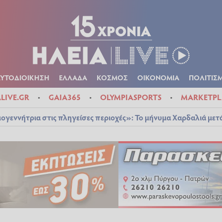
Α
ΠΟΛΙΤΙΚΑ
ΑΥΤΟΔΙΟΙΚΗΣΗ
ΕΛΛΑΔΑ
ΚΟΣΜΟΣ
ΟΙΚΟΝ
ΚΑΙΡΟΣ
ΑΥΤΟΔΙΟΙΚΗΣΗ
ΕΛΛΑΔΑ
ΚΟΣΜΟΣ
ΟΙΚΟΝΟΜΙΑ
ΠΟΛΙΤΙΣ
ALIVE.GR
GAIA365
OLYMPIASPORTS
MARKETPL
ογεννήτρια στις πληγείσες περιοχές»: Το μήνυμα Χαρδαλιά μετ