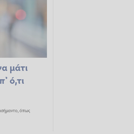
να μάτι
’ ό,τι
 ασήμαντο, όπως