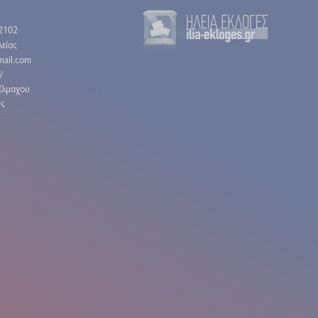
2102
είας
gmail.com
/
έλμαχου
ης