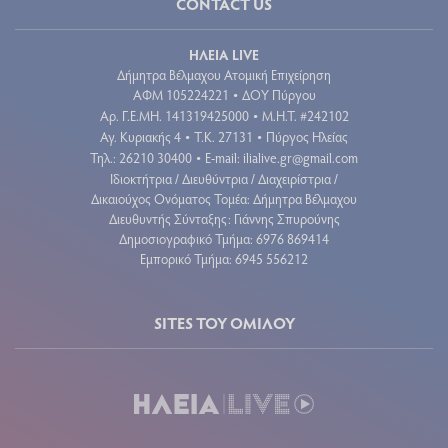
CONTACT US
ΗΛΕΙΑ LIVE
Δήμητρα Βέλμαχου Ατομική Επιχείρηση
ΑΦΜ 105224221
ΔΟΥ Πύργου
•
Aρ. Γ.Ε.ΜΗ. 141319425000
Μ.Η.Τ. #242102
•
Αγ. Κυριακής 4
Τ.Κ. 27131
Πύργος Ηλείας
•
•
Τηλ.: 26210 30400
E-mail:
ilialive.gr@gmail.com
•
Ιδιοκτήτρια / Διευθύντρια / Διαχειρίστρια /
Δικαιούχος Ονόματος Τομέα: Δήμητρα Βέλμαχου
Διευθυντής Σύνταξης: Γιάννης Σπυρούνης
Δημοσιογραφικό Τμήμα: 6976 869414
Εμπορικό Τμήμα: 6945 556212
SITES ΤΟΥ ΟΜΙΛΟΥ