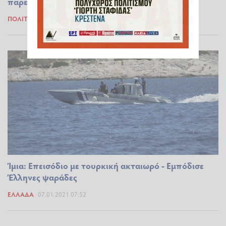
παρενόχλησε ελληνικό - Προκλήθηκαν ζημιές
ΠΟΛΙΤΙΚΆ
07.01.2021 18:46
Ίμια: Επεισόδιο με τουρκική ακταιωρό - Εμπόδισε
Έλληνες ψαράδες
ΕΛΛΆΔΑ
07.01.2021 07:52