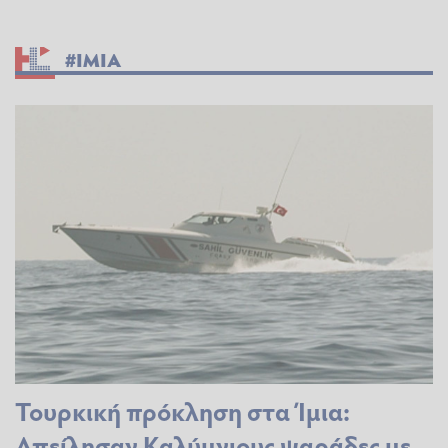
#ΙΜΙΑ
Τουρκική πρόκληση στα Ίμια:
Απείλησαν Καλύμνιους ψαράδες με