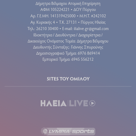
Δήμητρα Βέλμαχου Ατομική Επιχείρηση
ΑΦΜ 105224221
ΔΟΥ Πύργου
•
Aρ. Γ.Ε.ΜΗ. 141319425000
Μ.Η.Τ. #242102
•
Αγ. Κυριακής 4
Τ.Κ. 27131
Πύργος Ηλείας
•
•
Τηλ.: 26210 30400
E-mail:
ilialive.gr@gmail.com
•
Ιδιοκτήτρια / Διευθύντρια / Διαχειρίστρια /
Δικαιούχος Ονόματος Τομέα: Δήμητρα Βέλμαχου
Διευθυντής Σύνταξης: Γιάννης Σπυρούνης
Δημοσιογραφικό Τμήμα: 6976 869414
Εμπορικό Τμήμα: 6945 556212
SITES ΤΟΥ ΟΜΙΛΟΥ