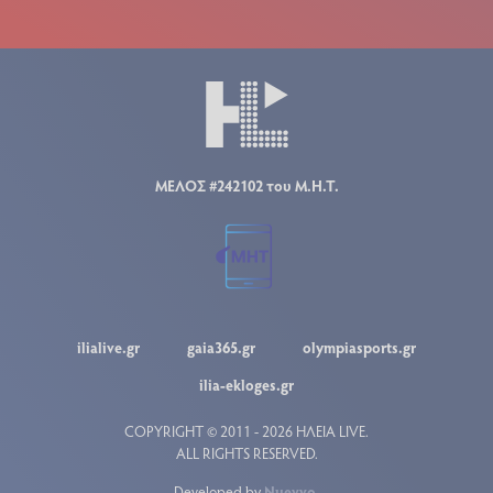
ΜΕΛΟΣ #242102 του Μ.Η.Τ.
ilialive.gr
gaia365.gr
olympiasports.gr
ilia-ekloges.gr
COPYRIGHT © 2011 - 2026 ΗΛΕΙΑ LIVE.
ALL RIGHTS RESERVED.
Developed by
Nuevvo
.