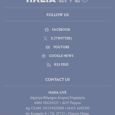
FOLLOW US
FACEBOOK
X (TWITTER)
YOUTUBE
GOOGLE NEWS
RSS FEED
CONTACT US
ΗΛΕΙΑ LIVE
Δήμητρα Βέλμαχου Ατομική Επιχείρηση
ΑΦΜ 105224221
ΔΟΥ Πύργου
•
Aρ. Γ.Ε.ΜΗ. 141319425000
Μ.Η.Τ. #242102
•
Αγ. Κυριακής 4
Τ.Κ. 27131
Πύργος Ηλείας
•
•