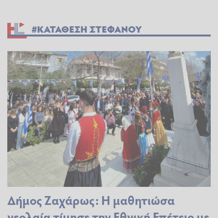
#ΚΑΤΑΘΕΣΗ ΣΤΕΦΑΝΟΥ
Δήμος Ζαχάρως: Η μαθητιώσα
νεολαία τίμησε την Εθνική Επέτειο με