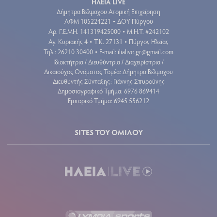
ΗΛΕΙΑ LIVE
Δήμητρα Βέλμαχου Ατομική Επιχείρηση
ΑΦΜ 105224221
ΔΟΥ Πύργου
•
Aρ. Γ.Ε.ΜΗ. 141319425000
Μ.Η.Τ. #242102
•
Αγ. Κυριακής 4
Τ.Κ. 27131
Πύργος Ηλείας
•
•
Τηλ.: 26210 30400
E-mail:
ilialive.gr@gmail.com
•
Ιδιοκτήτρια / Διευθύντρια / Διαχειρίστρια /
Δικαιούχος Ονόματος Τομέα: Δήμητρα Βέλμαχου
Διευθυντής Σύνταξης: Γιάννης Σπυρούνης
Δημοσιογραφικό Τμήμα: 6976 869414
Εμπορικό Τμήμα: 6945 556212
SITES ΤΟΥ ΟΜΙΛΟΥ