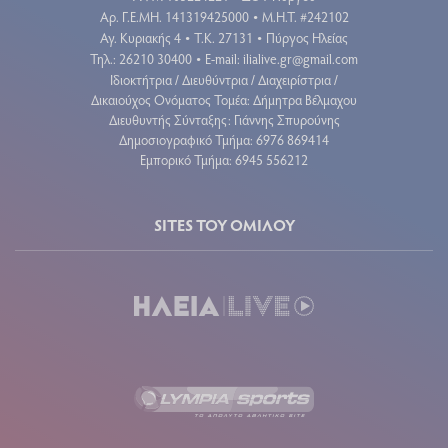
Aρ. Γ.Ε.ΜΗ. 141319425000
Μ.Η.Τ. #242102
•
Αγ. Κυριακής 4
Τ.Κ. 27131
Πύργος Ηλείας
•
•
Τηλ.: 26210 30400
E-mail:
ilialive.gr@gmail.com
•
Ιδιοκτήτρια / Διευθύντρια / Διαχειρίστρια /
Δικαιούχος Ονόματος Τομέα: Δήμητρα Βέλμαχου
Διευθυντής Σύνταξης: Γιάννης Σπυρούνης
Δημοσιογραφικό Τμήμα: 6976 869414
Εμπορικό Τμήμα: 6945 556212
SITES ΤΟΥ ΟΜΙΛΟΥ