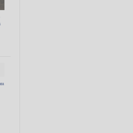
ω
α
αι