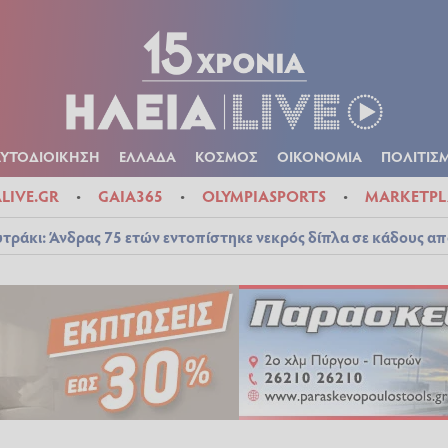
Α
ΠΟΛΙΤΙΚΑ
ΑΥΤΟΔΙΟΙΚΗΣΗ
ΕΛΛΑΔΑ
ΚΟΣΜΟΣ
ΟΙΚΟΝ
ΚΑΙΡΟΣ
ΑΥΤΟΔΙΟΙΚΗΣΗ
ΕΛΛΑΔΑ
ΚΟΣΜΟΣ
ΟΙΚΟΝΟΜΙΑ
ΠΟΛΙΤΙΣ
ALIVE.GR
GAIA365
OLYMPIASPORTS
MARKETPL
τράκι: Άνδρας 75 ετών εντοπίστηκε νεκρός δίπλα σε κάδους απ