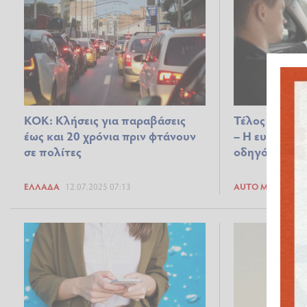
ΚΟΚ: Κλήσεις για παραβάσεις
Τέλος στο σβ
έως και 20 χρόνια πριν φτάνουν
– Η ευθύνη α
σε πολίτες
οδηγό
ΕΛΛΆΔΑ
12.07.2025 07:13
AUTO MOTO
23.