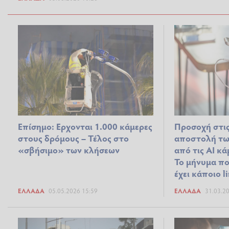
Επίσημο: Ερχονται 1.000 κάμερες
Προσοχή στις
στους δρόμους – Τέλος στο
αποστολή τω
«σβήσιμο» των κλήσεων
από τις ΑΙ κ
Το μήνυμα πο
έχει κάποιο l
ΕΛΛΆΔΑ
05.05.2026 15:59
ΕΛΛΆΔΑ
31.03.2