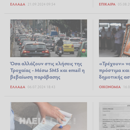
ΕΛΛΆΔΑ
21.09.2024 09:54
ΕΠΊΚΑΙΡΑ
05.08.2
Όσα αλλάζουν στις κλήσεις της
«Τρέχουν» να
Τροχαίας - Mέσω SMS και email η
πρόστιμα και
βεβαίωση παράβασης
δημοτικής ασ
ΕΛΛΆΔΑ
06.07.2024 18:43
ΟΙΚΟΝΟΜΊΑ
16.0