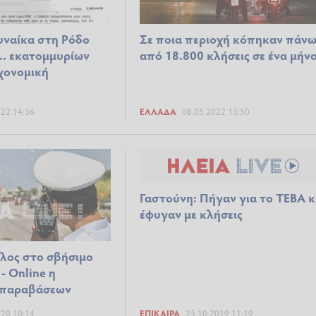
υναίκα στη Ρόδο
Σε ποια περιοχή κόπηκαν πάν
.. εκατομμυρίων
από 18.800 κλήσεις σε ένα μήν
χονομική
022 14:36
ΕΛΛΆΔΑ
08.05.2022 13:50
Γαστούνη: Πήγαν για το ΤΕΒΑ κ
έφυγαν με κλήσεις
λος στο σβήσιμο
- Online η
 παραβάσεων
020 10:14
ΕΠΊΚΑΙΡΑ
25.10.2019 11:19