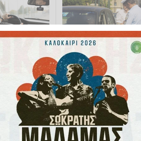
Θεσσαλονίκη: Χτύπησε με όχη
ήσιμο των κλήσεων
τροχονόμο επειδή του έκοψε
ποκλειστικά στον
κλήσεις - Προσπάθησε να τον
χτυπήσει ξανά
04.2025 12:07
ΕΛΛΆΔΑ
23.02.2025 16:39