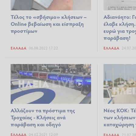
Τέλος το «σβήσιμο» κλήσεων –
Αδιανόητο: Γ
Online βεβαίωση και είσπραξη
έλαβε κλήση.
προστίμων
ευρώ για τρο
παράβαση!
ΕΛΛΆΔΑ
06.08.2022 17:22
ΕΛΛΆΔΑ
24.07.2
Αλλάζουν τα πρόστιμα της
Νέος ΚΟΚ: Τέ
Τροχαίας - Κλήσεις ανά
των κλήσεων 
παράβαση και οδηγό
καταχώρηση
ΕΛΛΆΔΑ
04.02.2021 12:09
ΕΛΛΆΔΑ
21.07.2