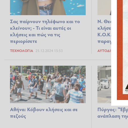
Σας παίρνουν τηλέφωνο και το
Ν. Θεοδώρου:
κλείνουν; - Τι είναι αυτές οι
κλήσεις για 
κλήσεις και πώς να τις
Κ.Ο.Κ. πριν 
περιορίσετε
παραγράφοντ
ΤΕΧΝΟΛΟΓΊΑ
25.12.2024 15:53
ΑΥΤΟΔΙΟΊΚΗΣΗ
Αθήνα: Κόβουν κλήσεις και σε
Πύργος: "Έβρ
πεζούς
ανάπλαση της