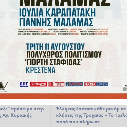
 Οι οφειλές από
Πύργος: «Αλαλούμ» με
παραβάσεις του
ραβασάκια του Δήμου για
το 2004
οφειλές μέχρι και…25ετίας
αι
05.11.2024 17:54
ΑΥΤΟΔΙΟΊΚΗΣΗ
05.11.2024 07:21
εξε" πρόστιμα στην
Έλληνας έσπασε κάθε ρεκόρ σε
 Αγ. Κυριακής
κλήσεις της Τροχαίας – Το τρελ
ποσό που πλήρωσε