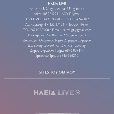
ΗΛΕΙΑ LIVE
Δήμητρα Βέλμαχου Ατομική Επιχείρηση
ΑΦΜ 105224221
ΔΟΥ Πύργου
•
Aρ. Γ.Ε.ΜΗ. 141319425000
Μ.Η.Τ. #242102
•
Αγ. Κυριακής 4
Τ.Κ. 27131
Πύργος Ηλείας
•
•
Τηλ.: 26210 30400
E-mail:
ilialive.gr@gmail.com
•
Ιδιοκτήτρια / Διευθύντρια / Διαχειρίστρια /
Δικαιούχος Ονόματος Τομέα: Δήμητρα Βέλμαχου
Διευθυντής Σύνταξης: Γιάννης Σπυρούνης
Δημοσιογραφικό Τμήμα: 6976 869414
Εμπορικό Τμήμα: 6945 556212
SITES ΤΟΥ ΟΜΙΛΟΥ