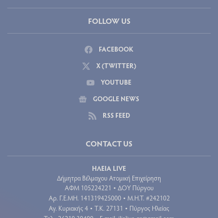
FOLLOW US
FACEBOOK
X (TWITTER)
YOUTUBE
GOOGLE NEWS
RSS FEED
CONTACT US
ΗΛΕΙΑ LIVE
Δήμητρα Βέλμαχου Ατομική Επιχείρηση
ΑΦΜ 105224221
ΔΟΥ Πύργου
•
Aρ. Γ.Ε.ΜΗ. 141319425000
Μ.Η.Τ. #242102
•
Αγ. Κυριακής 4
Τ.Κ. 27131
Πύργος Ηλείας
•
•