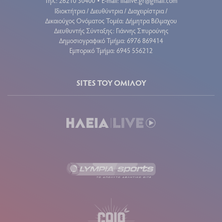
Τηλ.: 26210 30400
E-mail:
ilialive.gr@gmail.com
•
Ιδιοκτήτρια / Διευθύντρια / Διαχειρίστρια /
Δικαιούχος Ονόματος Τομέα: Δήμητρα Βέλμαχου
Διευθυντής Σύνταξης: Γιάννης Σπυρούνης
Δημοσιογραφικό Τμήμα: 6976 869414
Εμπορικό Τμήμα: 6945 556212
SITES ΤΟΥ ΟΜΙΛΟΥ