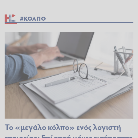
#ΚΟΛΠΟ
Το «μεγάλο κόλπο» ενός λογιστή
εταιρείας: Επί επτά μήνες εισέπραττε