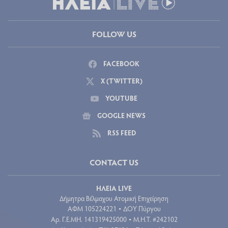
FOLLOW US
FACEBOOK
X (TWITTER)
YOUTUBE
GOOGLE NEWS
RSS FEED
CONTACT US
ΗΛΕΙΑ LIVE
Δήμητρα Βέλμαχου Ατομική Επιχείρηση
ΑΦΜ 105224221
ΔΟΥ Πύργου
•
Aρ. Γ.Ε.ΜΗ. 141319425000
Μ.Η.Τ. #242102
•