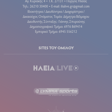
Αγ. Κυριακής 4
Τ.Κ. 27131
Πύργος Ηλείας
•
•
Τηλ.: 26210 30400
E-mail:
ilialive.gr@gmail.com
•
Ιδιοκτήτρια / Διευθύντρια / Διαχειρίστρια /
Δικαιούχος Ονόματος Τομέα: Δήμητρα Βέλμαχου
Διευθυντής Σύνταξης: Γιάννης Σπυρούνης
Δημοσιογραφικό Τμήμα: 6976 869414
Εμπορικό Τμήμα: 6945 556212
SITES ΤΟΥ ΟΜΙΛΟΥ