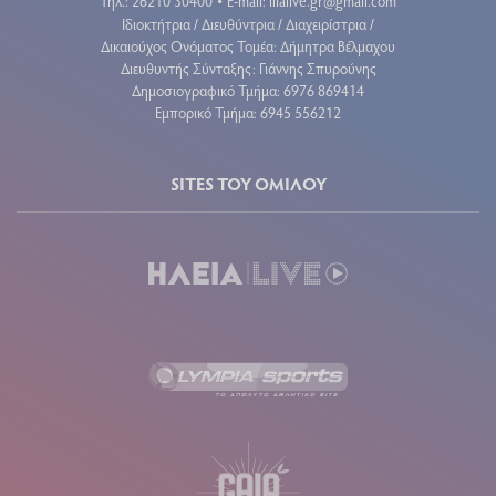
Τηλ.: 26210 30400
E-mail:
ilialive.gr@gmail.com
•
Ιδιοκτήτρια / Διευθύντρια / Διαχειρίστρια /
Δικαιούχος Ονόματος Τομέα: Δήμητρα Βέλμαχου
Διευθυντής Σύνταξης: Γιάννης Σπυρούνης
Δημοσιογραφικό Τμήμα: 6976 869414
Εμπορικό Τμήμα: 6945 556212
SITES ΤΟΥ ΟΜΙΛΟΥ