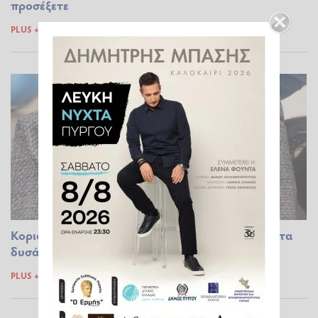
προσέξετε
PLUS +
17.10.2023 17:53
Κοριοί: Το tip με τις βαλίτσες για να αποφύγετε τα
δυσάρεστα στο ταξίδι
PLUS +
10.10.2023 20:48