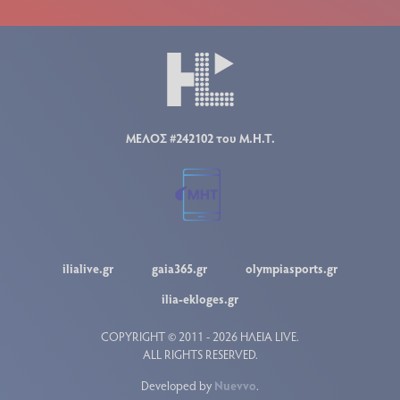
ΜΕΛΟΣ #242102 του Μ.Η.Τ.
ilialive.gr
gaia365.gr
olympiasports.gr
ilia-ekloges.gr
COPYRIGHT © 2011 - 2026 ΗΛΕΙΑ LIVE.
ALL RIGHTS RESERVED.
Developed by
Nuevvo
.