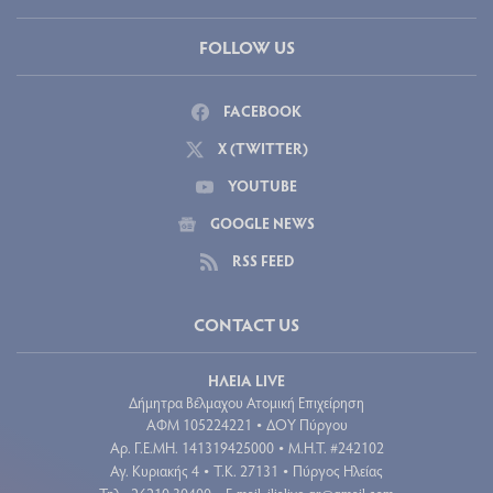
FOLLOW US
FACEBOOK
X (TWITTER)
YOUTUBE
GOOGLE NEWS
RSS FEED
CONTACT US
ΗΛΕΙΑ LIVE
Δήμητρα Βέλμαχου Ατομική Επιχείρηση
ΑΦΜ 105224221
ΔΟΥ Πύργου
•
Aρ. Γ.Ε.ΜΗ. 141319425000
Μ.Η.Τ. #242102
•
Αγ. Κυριακής 4
Τ.Κ. 27131
Πύργος Ηλείας
•
•