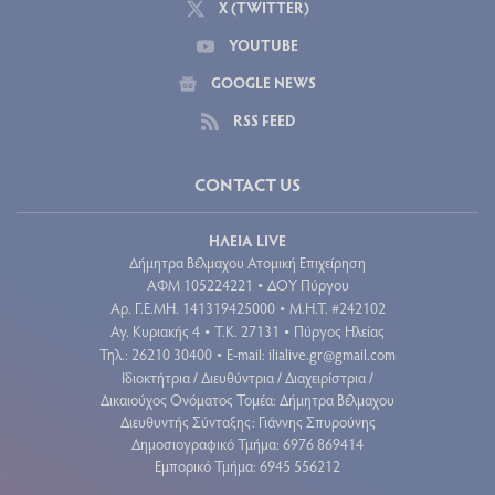
X (TWITTER)
YOUTUBE
GOOGLE NEWS
RSS FEED
CONTACT US
ΗΛΕΙΑ LIVE
Δήμητρα Βέλμαχου Ατομική Επιχείρηση
ΑΦΜ 105224221
ΔΟΥ Πύργου
•
Aρ. Γ.Ε.ΜΗ. 141319425000
Μ.Η.Τ. #242102
•
Αγ. Κυριακής 4
Τ.Κ. 27131
Πύργος Ηλείας
•
•
Τηλ.: 26210 30400
E-mail:
ilialive.gr@gmail.com
•
Ιδιοκτήτρια / Διευθύντρια / Διαχειρίστρια /
Δικαιούχος Ονόματος Τομέα: Δήμητρα Βέλμαχου
Διευθυντής Σύνταξης: Γιάννης Σπυρούνης
Δημοσιογραφικό Τμήμα: 6976 869414
Εμπορικό Τμήμα: 6945 556212