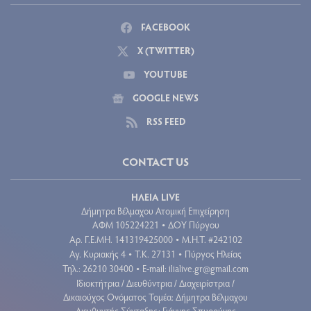
FACEBOOK
X (TWITTER)
YOUTUBE
GOOGLE NEWS
RSS FEED
CONTACT US
ΗΛΕΙΑ LIVE
Δήμητρα Βέλμαχου Ατομική Επιχείρηση
ΑΦΜ 105224221
ΔΟΥ Πύργου
•
Aρ. Γ.Ε.ΜΗ. 141319425000
Μ.Η.Τ. #242102
•
Αγ. Κυριακής 4
Τ.Κ. 27131
Πύργος Ηλείας
•
•
Τηλ.: 26210 30400
E-mail:
ilialive.gr@gmail.com
•
Ιδιοκτήτρια / Διευθύντρια / Διαχειρίστρια /
Δικαιούχος Ονόματος Τομέα: Δήμητρα Βέλμαχου
Διευθυντής Σύνταξης: Γιάννης Σπυρούνης