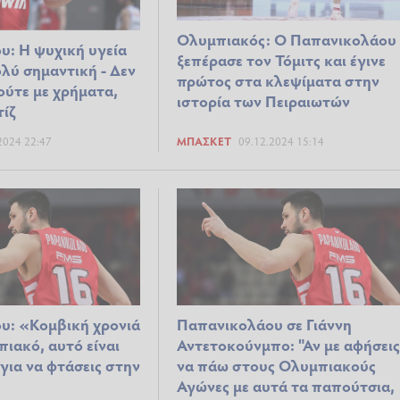
Ολυμπιακός: Ο Παπανικολάου
: Η ψυχική υγεία
ξεπέρασε τον Τόμιτς και έγινε
ολύ σημαντική - Δεν
πρώτος στα κλεψίματα στην
 ούτε με χρήματα,
ιστορία των Πειραιωτών
τίζ
2024 22:47
ΜΠΆΣΚΕΤ
09.12.2024 15:14
υ: «Κομβική χρονιά
Παπανικολάου σε Γιάννη
πιακό, αυτό είναι
Αντετοκούνμπο: "Αν με αφήσει
 για να φτάσεις στην
να πάω στους Ολυμπιακούς
Αγώνες με αυτά τα παπούτσια,