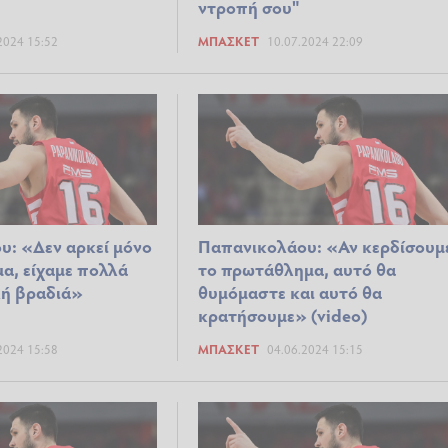
ντροπή σου"
2024 15:52
ΜΠΆΣΚΕΤ
10.07.2024 22:09
: «Δεν αρκεί μόνο
Παπανικολάου: «Αν κερδίσουμ
α, είχαμε πολλά
το πρωτάθλημα, αυτό θα
λή βραδιά»
θυμόμαστε και αυτό θα
κρατήσουμε» (video)
2024 15:58
ΜΠΆΣΚΕΤ
04.06.2024 15:15