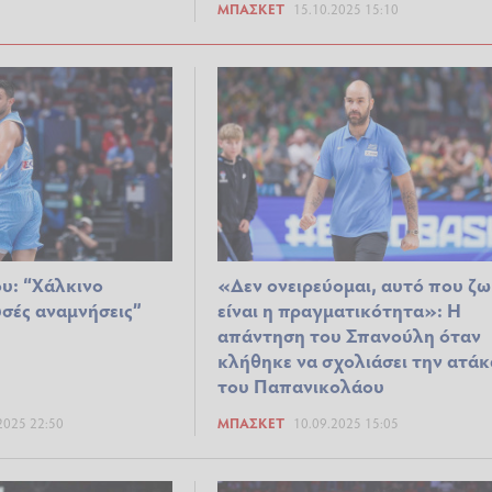
ΜΠΆΣΚΕΤ
15.10.2025 15:10
υ: “Χάλκινο
«Δεν ονειρεύομαι, αυτό που ζω
υσές αναμνήσεις”
είναι η πραγματικότητα»: Η
απάντηση του Σπανούλη όταν
κλήθηκε να σχολιάσει την ατάκ
του Παπανικολάου
2025 22:50
ΜΠΆΣΚΕΤ
10.09.2025 15:05