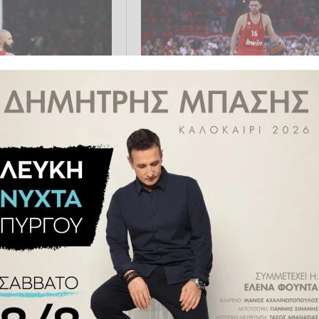
Παπανικολάου: «Βάλαμε
α του Φουρνιέ στον
ομπρέλα προστασίας πάνω απ
υ για κάρφωμα της
την ομάδα»
2: “Προσπάθησε να
 φέτος και σχεδόν
έση του”
2025 22:07
ΜΠΆΣΚΕΤ
10.06.2025 22:50