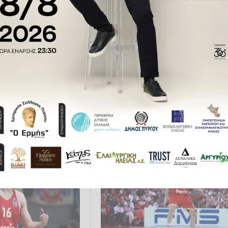
υ: «Δεν υπάρχουν
100 Χρόνια Ολυμπιακός,
παίζεις για να
Παπανικολάου: “Εύχομαι από
ideo)
καρδιάς σε όλα τα τμήματα του
συλλόγου να γράψουν νέες
χρυσές σελίδες στην ιστορία το
θρύλου μας”
2025 22:07
ΜΠΆΣΚΕΤ
10.03.2025 22:10