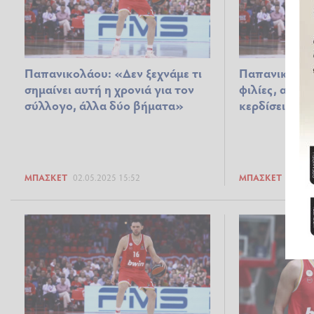
Παπανικολάου: «Δεν ξεχνάμε τι
Παπανικολάο
σημαίνει αυτή η χρονιά για τον
φιλίες, απλά 
σύλλογο, άλλα δύο βήματα»
κερδίσεις» (v
ΜΠΆΣΚΕΤ
02.05.2025 15:52
ΜΠΆΣΚΕΤ
14.03.