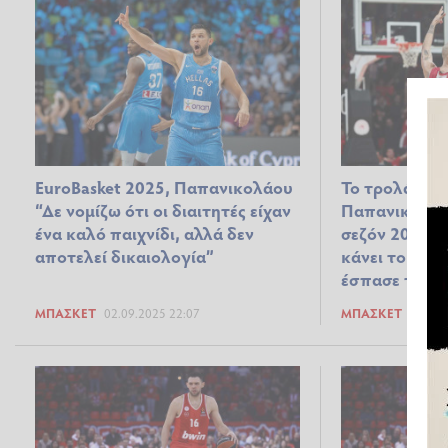
EuroBasket 2025, Παπανικολάου
Το τρολάρισμ
“Δε νομίζω ότι οι διαιτητές είχαν
Παπανικολάο
ένα καλό παιχνίδι, αλλά δεν
σεζόν 2011-1
αποτελεί δικαιολογία”
κάνει το ίδιο
έσπασε την μ
ΜΠΆΣΚΕΤ
02.09.2025 22:07
ΜΠΆΣΚΕΤ
19.06.