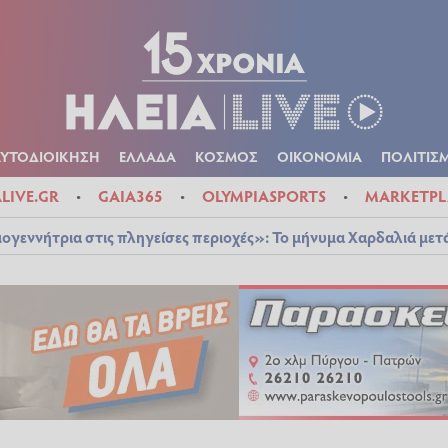
Α
ΠΟΛΙΤΙΚΑ
ΑΥΤΟΔΙΟΙΚΗΣΗ
ΕΛΛΑΔΑ
ΚΟΣΜΟΣ
ΟΙΚΟΝ
ΚΑΙΡΟΣ
ΑΥΤΟΔΙΟΙΚΗΣΗ
ΕΛΛΑΔΑ
ΚΟΣΜΟΣ
ΟΙΚΟΝΟΜΙΑ
ΠΟΛΙΤΙΣ
ALIVE.GR
GAIA365
OLYMPIASPORTS
MARKETPL
ογεννήτρια στις πληγείσες περιοχές»: Το μήνυμα Χαρδαλιά μετ