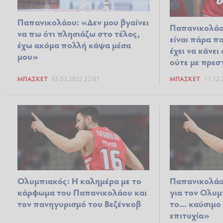
Παπανικολάου: «Δεν μου βγαίνει
Παπανικολάου
να πω ότι πλησιάζω στο τέλος,
είναι πάρα π
έχω ακόμα πολλή κάψα μέσα
έχει να κάνει
μου»
ούτε με πρεσ
ΜΠΆΣΚΕΤ
05.03.2025 22:07
ΜΠΆΣΚΕΤ
17.12.
Ολυμπιακός: Η καλημέρα με το
Παπανικολάο
κάρφωμα του Παπανικολάου και
για τον Ολυμ
τον πανηγυρισμό του Βεζένκοβ
το... καύσιμο
επιτυχία»