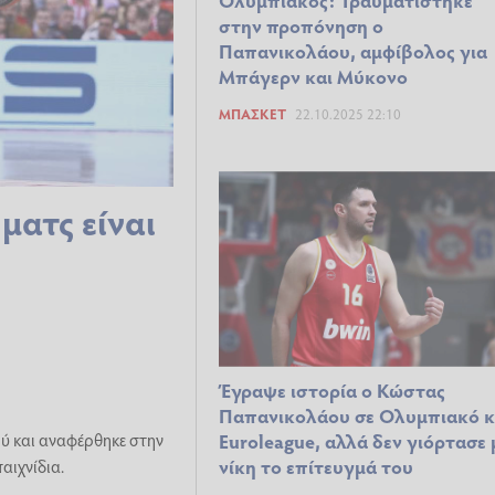
Ολυμπιακός: Τραυματίστηκε
στην προπόνηση ο
Παπανικολάου, αμφίβολος για
Μπάγερν και Μύκονο
ΜΠΆΣΚΕΤ
22.10.2025 22:10
ματς είναι
Έγραψε ιστορία ο Κώστας
Παπανικολάου σε Ολυμπιακό κ
ύ και αναφέρθηκε στην
Euroleague, αλλά δεν γιόρτασε 
νίκη το επίτευγμά του
αιχνίδια.