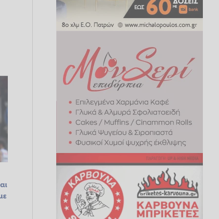
αι
με