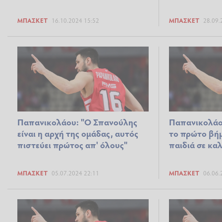
ΜΠΆΣΚΕΤ
16.10.2024 15:52
ΜΠΆΣΚΕΤ
28.09.
Παπανικολάου: "Ο Σπανούλης
Παπανικολάου
είναι η αρχή της ομάδας, αυτός
το πρώτο βήμ
πιστεύει πρώτος απ' όλους"
παιδιά σε κα
ΜΠΆΣΚΕΤ
05.07.2024 22:11
ΜΠΆΣΚΕΤ
06.06.