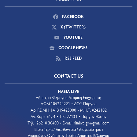
FACEBOOK
X (TWITTER)
YOUTUBE
GOOGLE NEWS
RSS FEED
CONTACT US
ΗΛΕΙΑ LIVE
Δήμητρα Βέλμαχου Ατομική Επιχείρηση
ΑΦΜ 105224221
ΔΟΥ Πύργου
•
Aρ. Γ.Ε.ΜΗ. 141319425000
Μ.Η.Τ. #242102
•
Αγ. Κυριακής 4
Τ.Κ. 27131
Πύργος Ηλείας
•
•
Τηλ.: 26210 30400
E-mail:
ilialive.gr@gmail.com
•
Ιδιοκτήτρια / Διευθύντρια / Διαχειρίστρια /
Δικαιούχος Ονόματος Τομέα: Δήμητρα Βέλμαχου