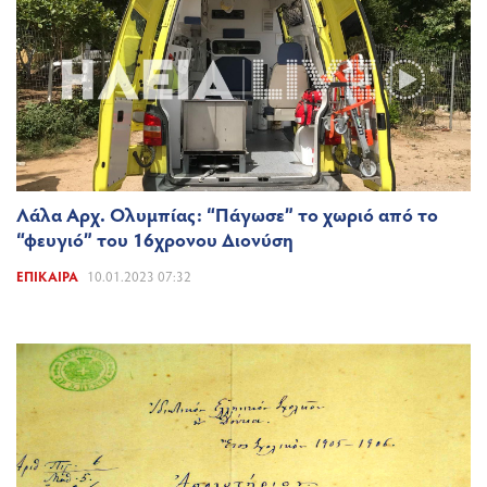
Λάλα Αρχ. Ολυμπίας: “Πάγωσε” το χωριό από το
“φευγιό” του 16χρονου Διονύση
ΕΠΊΚΑΙΡΑ
10.01.2023 07:32