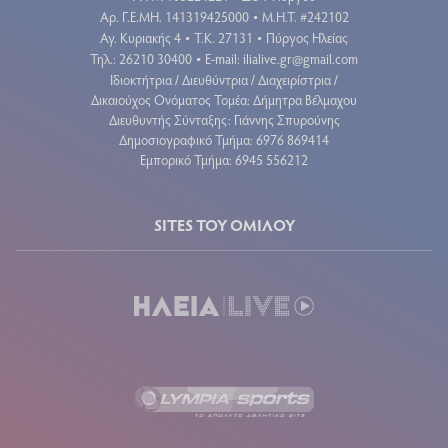
Aρ. Γ.Ε.ΜΗ. 141319425000
Μ.Η.Τ. #242102
•
Αγ. Κυριακής 4
Τ.Κ. 27131
Πύργος Ηλείας
•
•
Τηλ.: 26210 30400
E-mail:
ilialive.gr@gmail.com
•
Ιδιοκτήτρια / Διευθύντρια / Διαχειρίστρια /
Δικαιούχος Ονόματος Τομέα: Δήμητρα Βέλμαχου
Διευθυντής Σύνταξης: Γιάννης Σπυρούνης
Δημοσιογραφικό Τμήμα: 6976 869414
Εμπορικό Τμήμα: 6945 556212
SITES ΤΟΥ ΟΜΙΛΟΥ