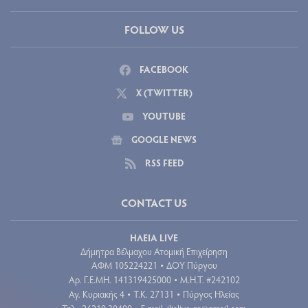
FOLLOW US
FACEBOOK
X (TWITTER)
YOUTUBE
GOOGLE NEWS
RSS FEED
CONTACT US
ΗΛΕΙΑ LIVE
Δήμητρα Βέλμαχου Ατομική Επιχείρηση
ΑΦΜ 105224221
ΔΟΥ Πύργου
•
Aρ. Γ.Ε.ΜΗ. 141319425000
Μ.Η.Τ. #242102
•
Αγ. Κυριακής 4
Τ.Κ. 27131
Πύργος Ηλείας
•
•