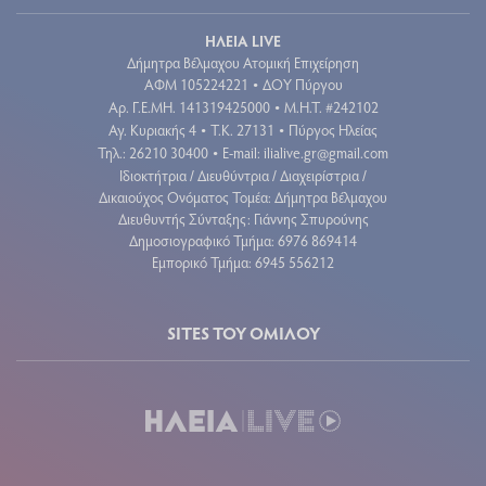
ΗΛΕΙΑ LIVE
Δήμητρα Βέλμαχου Ατομική Επιχείρηση
ΑΦΜ 105224221
ΔΟΥ Πύργου
•
Aρ. Γ.Ε.ΜΗ. 141319425000
Μ.Η.Τ. #242102
•
Αγ. Κυριακής 4
Τ.Κ. 27131
Πύργος Ηλείας
•
•
Τηλ.: 26210 30400
E-mail:
ilialive.gr@gmail.com
•
Ιδιοκτήτρια / Διευθύντρια / Διαχειρίστρια /
Δικαιούχος Ονόματος Τομέα: Δήμητρα Βέλμαχου
Διευθυντής Σύνταξης: Γιάννης Σπυρούνης
Δημοσιογραφικό Τμήμα: 6976 869414
Εμπορικό Τμήμα: 6945 556212
SITES ΤΟΥ ΟΜΙΛΟΥ