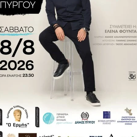
δηλώσεις: Ποιοι θα
Πέτσας: Έρχεται μείωση φόρων
μείωση φόρου έως
εισφορών και ΕΝΦΙΑ
το εκκαθαριστικό
5.2022 17:24
ΠΟΛΙΤΙΚΆ
07.08.2020 14:40
ικονομικών: Στο 6%
Σταϊκούρας στον ΘΕΜΑ 104,6:
ΦΠΑ για
Μειώσεις φόρων και ΕΝΦΙΑ το
ά φάρμακα και
2020 αν υπάρξει χώρος
ίες
2.2020 07:31
ΟΙΚΟΝΟΜΊΑ
24.01.2020 12:26