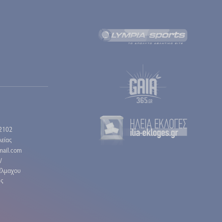
2102
είας
gmail.com
/
έλμαχου
ης