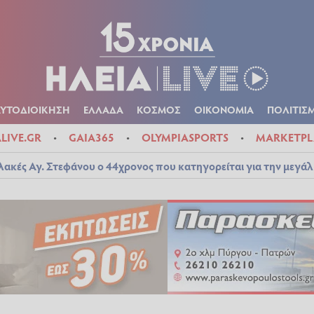
Α
ΠΟΛΙΤΙΚΑ
ΑΥΤΟΔΙΟΙΚΗΣΗ
ΕΛΛΑΔΑ
ΚΟΣΜΟΣ
ΟΙΚΟΝ
ΚΑΙΡΟΣ
ΑΥΤΟΔΙΟΙΚΗΣΗ
ΕΛΛΑΔΑ
ΚΟΣΜΟΣ
ΟΙΚΟΝΟΜΙΑ
ΠΟΛΙΤΙΣ
ALIVE.GR
GAIA365
OLYMPIASPORTS
MARKETPL
λακές Αγ. Στεφάνου ο 44χρονος που κατηγορείται για την μεγά