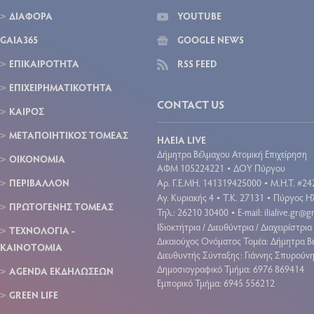
ΔΙΑΦΟΡΑ
YOUTUBE
GAIA365
GOOGLE NEWS
ΕΠΙΚΑΙΡΟΤΗΤΑ
RSS FEED
ΕΠΙΧΕΙΡΗΜΑΤΙΚΟΤΗΤΑ
CONTACT US
ΚΑΙΡΟΣ
ΜΕΤΑΠΟΙΗΤΙΚΟΣ ΤΟΜΕΑΣ
ΗΛΕΙΑ LIVE
Δήμητρα Βέλμαχου Ατομική Επιχείρηση
ΟΙΚΟΝΟΜΙΑ
ΑΦΜ 105224221
ΔΟΥ Πύργου
•
ΠΕΡΙΒΑΛΛΟΝ
Aρ. Γ.Ε.ΜΗ. 141319425000
Μ.Η.Τ. #24
•
Αγ. Κυριακής 4
Τ.Κ. 27131
Πύργος Ηλ
•
•
ΠΡΩΤΟΓΕΝΗΣ ΤΟΜΕΑΣ
Τηλ.: 26210 30400
E-mail:
ilialive.gr@
•
Ιδιοκτήτρια / Διευθύντρια / Διαχειρίστρια 
ΤΕΧΝΟΛΟΓΙΑ -
Δικαιούχος Ονόματος Τομέα: Δήμητρα Β
ΚΑΙΝΟΤΟΜΙΑ
Διευθυντής Σύνταξης: Γιάννης Σπυρούν
Δημοσιογραφικό Τμήμα: 6976 869414
AGENDA ΕΚΔΗΛΩΣΕΩΝ
Εμπορικό Τμήμα: 6945 556212
GREEN LIFE