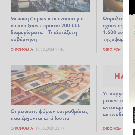
Μείωση φόρων στα ενοίκια για
Φορολογικές 
να ανοίξουν περίπου 200.000
έχουν έξτρα 
διαμερίσματα – Τι εξετάζει η
1.600 ευρώ σ
κυβέρνηση
της εφορίας
ΟΙΚΟΝΟΜΊΑ
18.08.2024 17:40
ΟΙΚΟΝΟΜΊΑ
18.0
Υπουργείο Ο
μειώνεται ο 
αντικαρκινικ
Οι μειώσεις φόρων και ρυθμίσεις
ακτινοθεραπε
που έρχονται από Ιούνιο
ΟΙΚΟΝΟΜΊΑ
14.05.2020 22:19
ΟΙΚΟΝΟΜΊΑ
11.0