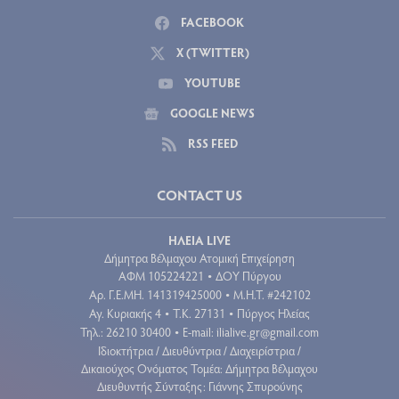
FACEBOOK
X (TWITTER)
YOUTUBE
GOOGLE NEWS
RSS FEED
CONTACT US
ΗΛΕΙΑ LIVE
Δήμητρα Βέλμαχου Ατομική Επιχείρηση
ΑΦΜ 105224221
ΔΟΥ Πύργου
•
Aρ. Γ.Ε.ΜΗ. 141319425000
Μ.Η.Τ. #242102
•
Αγ. Κυριακής 4
Τ.Κ. 27131
Πύργος Ηλείας
•
•
Τηλ.: 26210 30400
E-mail:
ilialive.gr@gmail.com
•
Ιδιοκτήτρια / Διευθύντρια / Διαχειρίστρια /
Δικαιούχος Ονόματος Τομέα: Δήμητρα Βέλμαχου
Διευθυντής Σύνταξης: Γιάννης Σπυρούνης