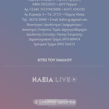
ΑΦΜ 105224221
ΔΟΥ Πύργου
•
Aρ. Γ.Ε.ΜΗ. 141319425000
Μ.Η.Τ. #242102
•
Αγ. Κυριακής 4
Τ.Κ. 27131
Πύργος Ηλείας
•
•
Τηλ.: 26210 30400
E-mail:
ilialive.gr@gmail.com
•
Ιδιοκτήτρια / Διευθύντρια / Διαχειρίστρια /
Δικαιούχος Ονόματος Τομέα: Δήμητρα Βέλμαχου
Διευθυντής Σύνταξης: Γιάννης Σπυρούνης
Δημοσιογραφικό Τμήμα: 6976 869414
Εμπορικό Τμήμα: 6945 556212
SITES ΤΟΥ ΟΜΙΛΟΥ