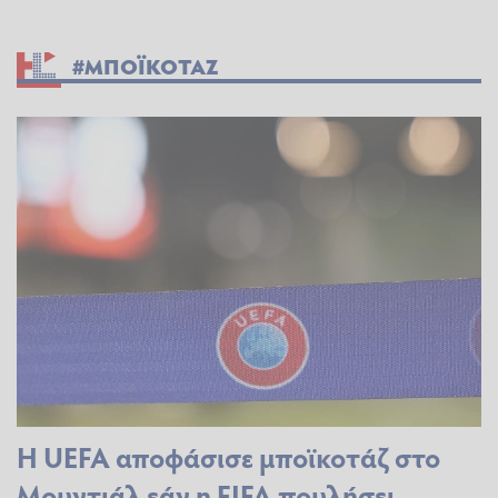
#ΜΠΟΪΚΟΤΑΖ
Η UEFA αποφάσισε μποϊκοτάζ στο
Μουντιάλ εάν η FIFA πουλήσει