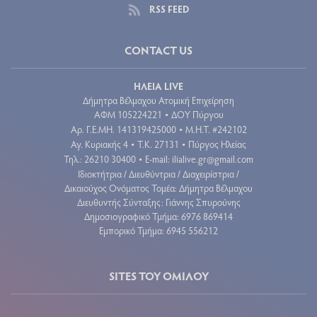
RSS FEED
CONTACT US
ΗΛΕΙΑ LIVE
Δήμητρα Βέλμαχου Ατομική Επιχείρηση
ΑΦΜ 105224221
ΔΟΥ Πύργου
•
Aρ. Γ.Ε.ΜΗ. 141319425000
Μ.Η.Τ. #242102
•
Αγ. Κυριακής 4
Τ.Κ. 27131
Πύργος Ηλείας
•
•
Τηλ.: 26210 30400
E-mail:
ilialive.gr@gmail.com
•
Ιδιοκτήτρια / Διευθύντρια / Διαχειρίστρια /
Δικαιούχος Ονόματος Τομέα: Δήμητρα Βέλμαχου
Διευθυντής Σύνταξης: Γιάννης Σπυρούνης
Δημοσιογραφικό Τμήμα: 6976 869414
Εμπορικό Τμήμα: 6945 556212
SITES ΤΟΥ ΟΜΙΛΟΥ