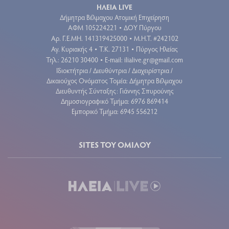
ΗΛΕΙΑ LIVE
Δήμητρα Βέλμαχου Ατομική Επιχείρηση
ΑΦΜ 105224221
ΔΟΥ Πύργου
•
Aρ. Γ.Ε.ΜΗ. 141319425000
Μ.Η.Τ. #242102
•
Αγ. Κυριακής 4
Τ.Κ. 27131
Πύργος Ηλείας
•
•
Τηλ.: 26210 30400
E-mail:
ilialive.gr@gmail.com
•
Ιδιοκτήτρια / Διευθύντρια / Διαχειρίστρια /
Δικαιούχος Ονόματος Τομέα: Δήμητρα Βέλμαχου
Διευθυντής Σύνταξης: Γιάννης Σπυρούνης
Δημοσιογραφικό Τμήμα: 6976 869414
Εμπορικό Τμήμα: 6945 556212
SITES ΤΟΥ ΟΜΙΛΟΥ