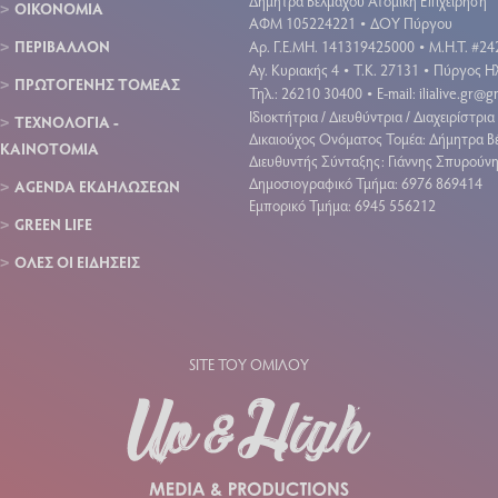
Δήμητρα Βέλμαχου Ατομική Επιχείρηση
ΟΙΚΟΝΟΜΙΑ
ΑΦΜ 105224221
ΔΟΥ Πύργου
•
ΠΕΡΙΒΑΛΛΟΝ
Aρ. Γ.Ε.ΜΗ. 141319425000
Μ.Η.Τ. #24
•
Αγ. Κυριακής 4
Τ.Κ. 27131
Πύργος Ηλ
•
•
ΠΡΩΤΟΓΕΝΗΣ ΤΟΜΕΑΣ
Τηλ.: 26210 30400
E-mail:
ilialive.gr@
•
Ιδιοκτήτρια / Διευθύντρια / Διαχειρίστρια 
ΤΕΧΝΟΛΟΓΙΑ -
Δικαιούχος Ονόματος Τομέα: Δήμητρα Β
ΚΑΙΝΟΤΟΜΙΑ
Διευθυντής Σύνταξης: Γιάννης Σπυρούν
Δημοσιογραφικό Τμήμα: 6976 869414
AGENDA ΕΚΔΗΛΩΣΕΩΝ
Εμπορικό Τμήμα: 6945 556212
GREEN LIFE
ΟΛΕΣ ΟΙ ΕΙΔΗΣΕΙΣ
SITE ΤΟΥ ΟΜΙΛΟΥ