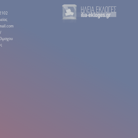
2102
είας
gmail.com
/
έλμαχου
ης