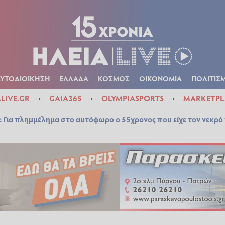
Α
ΠΟΛΙΤΙΚΑ
ΑΥΤΟΔΙΟΙΚΗΣΗ
ΕΛΛΑΔΑ
ΚΟΣΜΟΣ
ΟΙΚΟΝ
ΚΑΙΡΟΣ
ΑΥΤΟΔΙΟΙΚΗΣΗ
ΕΛΛΑΔΑ
ΚΟΣΜΟΣ
ΟΙΚΟΝΟΜΙΑ
ΠΟΛΙΤΙΣ
ALIVE.GR
GAIA365
OLYMPIASPORTS
MARKETPL
 Για πλημμέλημα στο αυτόφωρο ο 55χρονος που είχε τον νεκρό