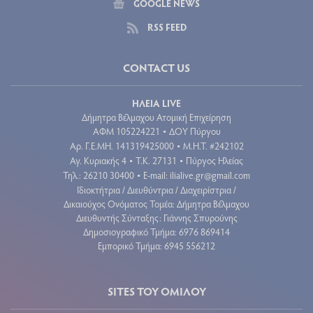
GOOGLE NEWS
RSS FEED
CONTACT US
ΗΛΕΙΑ LIVE
Δήμητρα Βέλμαχου Ατομική Επιχείρηση
ΑΦΜ 105224221
ΔΟΥ Πύργου
•
Aρ. Γ.Ε.ΜΗ. 141319425000
Μ.Η.Τ. #242102
•
Αγ. Κυριακής 4
Τ.Κ. 27131
Πύργος Ηλείας
•
•
Τηλ.: 26210 30400
E-mail:
ilialive.gr@gmail.com
•
Ιδιοκτήτρια / Διευθύντρια / Διαχειρίστρια /
Δικαιούχος Ονόματος Τομέα: Δήμητρα Βέλμαχου
Διευθυντής Σύνταξης: Γιάννης Σπυρούνης
Δημοσιογραφικό Τμήμα: 6976 869414
Εμπορικό Τμήμα: 6945 556212
SITES ΤΟΥ ΟΜΙΛΟΥ