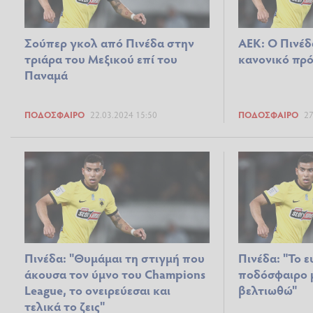
Σούπερ γκολ από Πινέδα στην
ΑΕΚ: Ο Πινέδ
τριάρα του Μεξικού επί του
κανονικό πρ
Παναμά
ΠΟΔΌΣΦΑΙΡΟ
22.03.2024 15:50
ΠΟΔΌΣΦΑΙΡΟ
27
Πινέδα: "Θυμάμαι τη στιγμή που
Πινέδα: "Το 
άκουσα τον ύμνο του Champions
ποδόσφαιρο 
League, το ονειρεύεσαι και
βελτιωθώ"
τελικά το ζεις"