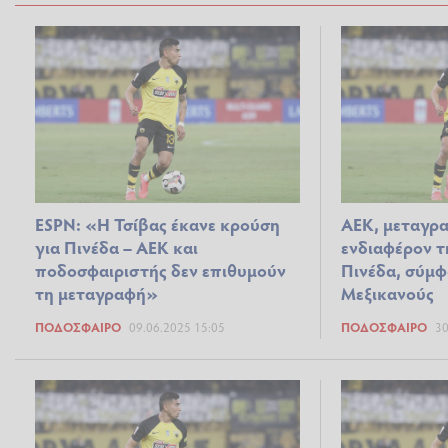
ESPN: «H Τσίβας έκανε κρούση
ΑΕΚ, μεταγρα
για Πινέδα – ΑΕΚ και
ενδιαφέρον τ
ποδοσφαιριστής δεν επιθυμούν
Πινέδα, σύμφ
τη μεταγραφή»
Μεξικανούς
ΠΟΔΌΣΦΑΙΡΟ
09.06.2025 15:05
ΠΟΔΌΣΦΑΙΡΟ
30