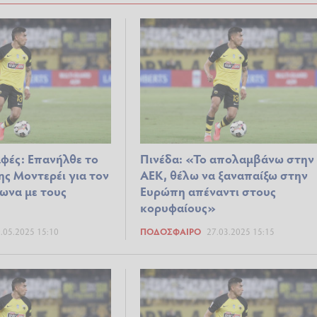
φές: Επανήλθε το
Πινέδα: «Το απολαμβάνω στην
ης Μοντερέι για τον
ΑΕΚ, θέλω να ξαναπαίξω στην
ωνα με τους
Ευρώπη απέναντι στους
κορυφαίους»
.05.2025 15:10
ΠΟΔΌΣΦΑΙΡΟ
27.03.2025 15:15