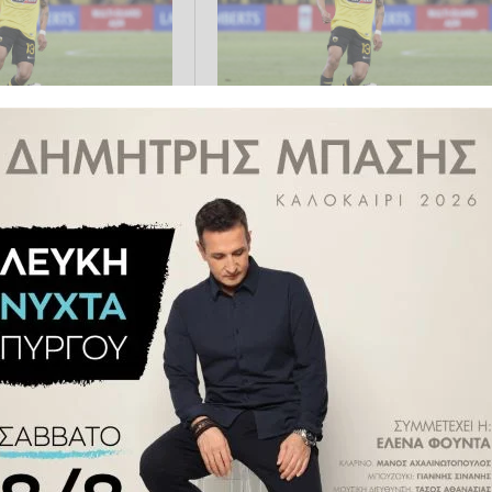
ΑΟΚ: «Χρειάζεται
Πινέδα ΑΕΚ: Νέο δημοσίευμα
μός καρδιάς και
απο το Μεξικό για συμφωνία με
την Τσίβας
.01.2025 22:50
ΠΟΔΌΣΦΑΙΡΟ
21.12.2024 15:10