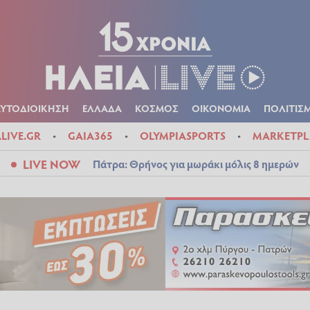
Α
ΠΟΛΙΤΙΚΑ
ΑΥΤΟΔΙΟΙΚΗΣΗ
ΕΛΛΑΔΑ
ΚΟΣΜΟΣ
ΟΙΚΟΝ
ΚΑΙΡΟΣ
ΑΥΤΟΔΙΟΙΚΗΣΗ
ΕΛΛΑΔΑ
ΚΟΣΜΟΣ
ΟΙΚΟΝΟΜΙΑ
ΠΟΛΙΤΙΣ
ALIVE.GR
GAIA365
OLYMPIASPORTS
MARKETPL
LIVE NOW
Πάτρα: Θρήνος για μωράκι μόλις 8 ημερών