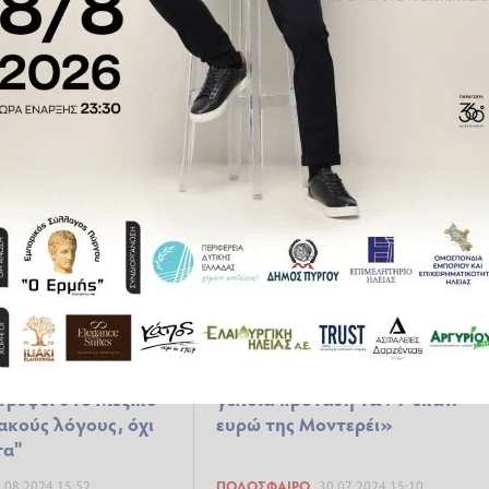
μέιδα: "Είναι
Πινέδα: "Ο Αλμέιδα μου έχει πε
 καριέρα μου, με
ότι συνεχίζει στην ΑΕΚ, νιώθω
ίνω σπουδαίος
πολύ καλά εδώ"
ξαιρετικός
.11.2024 22:50
ΠΟΔΌΣΦΑΙΡΟ
12.11.2024 15:10
έδα: "Ο Ορμπελίν
Πινέδα - ΑΕΚ: «Απερρίφθη η
στρέψει στο Μεξικό
γελοία πρόταση των 7 εκατ.
ιακούς λόγους, όχι
ευρώ της Μοντερέι»
τα"
.08.2024 15:52
ΠΟΔΌΣΦΑΙΡΟ
30.07.2024 15:10