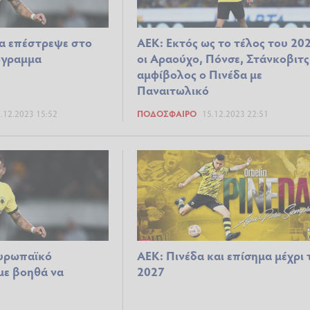
α επέστρεψε στο
ΑΕΚ: Εκτός ως το τέλος του 20
όγραμμα
οι Αραούχο, Πόνσε, Στάνκοβιτς
αμφίβολος ο Πινέδα με
Παναιτωλικό
.12.2023 15:52
ΠΟΔΌΣΦΑΙΡΟ
15.12.2023 22:51
ευρωπαϊκό
ΑΕΚ: Πινέδα και επίσημα μέχρι 
με βοηθά να
2027