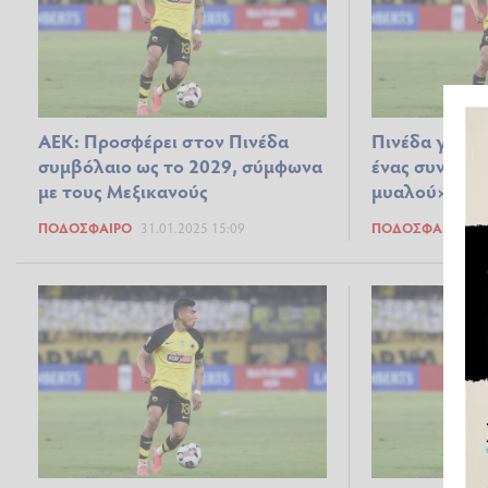
ΑΕΚ: Προσφέρει στον Πινέδα
Πινέδα για Π
συμβόλαιο ως το 2029, σύμφωνα
ένας συνδυασ
με τους Μεξικανούς
μυαλού»
ΠΟΔΌΣΦΑΙΡΟ
31.01.2025 15:09
ΠΟΔΌΣΦΑΙΡΟ
08