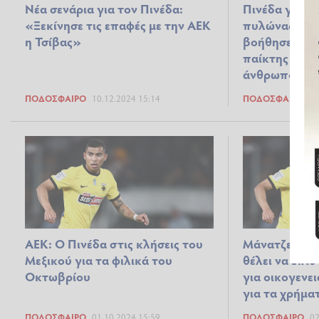
Νέα σενάρια για τον Πινέδα:
Πινέδα για Αλ
«Ξεκίνησε τις επαφές με την ΑΕΚ
πυλώνας στην
η Τσίβας»
βοήθησε να γ
παίκτης και ε
άνθρωπος"
ΠΟΔΌΣΦΑΙΡΟ
10.12.2024 15:14
ΠΟΔΌΣΦΑΙΡΟ
21
ΑΕΚ: Ο Πινέδα στις κλήσεις του
Μάνατζερ Πιν
Μεξικού για τα φιλικά του
θέλει να επι
Οκτωβρίου
για οικογενε
για τα χρήμα
ΠΟΔΌΣΦΑΙΡΟ
01.10.2024 15:59
ΠΟΔΌΣΦΑΙΡΟ
02