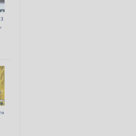
23
,
το