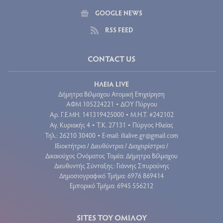
GOOGLE NEWS
RSS FEED
CONTACT US
ΗΛΕΙΑ LIVE
Δήμητρα Βέλμαχου Ατομική Επιχείρηση
ΑΦΜ 105224221
ΔΟΥ Πύργου
•
Aρ. Γ.Ε.ΜΗ. 141319425000
Μ.Η.Τ. #242102
•
Αγ. Κυριακής 4
Τ.Κ. 27131
Πύργος Ηλείας
•
•
Τηλ.: 26210 30400
E-mail:
ilialive.gr@gmail.com
•
Ιδιοκτήτρια / Διευθύντρια / Διαχειρίστρια /
Δικαιούχος Ονόματος Τομέα: Δήμητρα Βέλμαχου
Διευθυντής Σύνταξης: Γιάννης Σπυρούνης
Δημοσιογραφικό Τμήμα: 6976 869414
Εμπορικό Τμήμα: 6945 556212
SITES ΤΟΥ ΟΜΙΛΟΥ