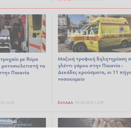
Μαζική τροφική δηλητηρίαση σ
τροχαίο με θύμα
γλέντι γάμου στην Παιανία -
 μοτοσικλετιστή τα
Δεκάδες κρούσματα, οι 11 πήγ
στην Παιανία
νοσοκομείο
024 16:38
ΕΛΛΆΔΑ
04.06.2024 12:09