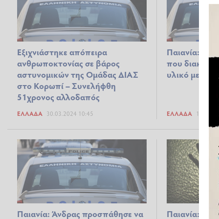
Εξιχνιάστηκε απόπειρα
Παιανία: Συν
ανθρωποκτονίας σε βάρος
που διακινο
αστυνομικών της Ομάδας ΔΙΑΣ
υλικό με ανή
στο Κορωπί – Συνελήφθη
51χρονος αλλοδαπός
ΕΛΛΆΔΑ
30.03.2024 10:45
ΕΛΛΆΔΑ
18.02.2
Παιανία: Άνδρας προσπάθησε να
Παιανία: 28χ