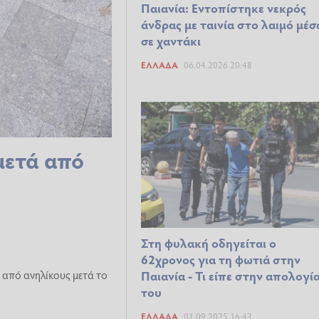
Παιανία: Εντοπίστηκε νεκρός
άνδρας με ταινία στο λαιμό μέσ
σε χαντάκι
ΕΛΛΆΔΑ
06.04.2026 20:48
μετά από
Στη φυλακή οδηγείται ο
62χρονος για τη φωτιά στην
 από ανηλίκους μετά το
Παιανία - Τι είπε στην απολογί
του
ΕΛΛΆΔΑ
01.09.2025 16:43