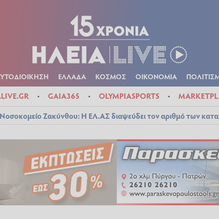
Α
ΠΟΛΙΤΙΚΑ
ΑΥΤΟΔΙΟΙΚΗΣΗ
ΕΛΛΑΔΑ
ΚΟΣΜΟΣ
ΟΙΚΟΝ
ΚΑΙΡΟΣ
ΑΥΤΟΔΙΟΙΚΗΣΗ
ΕΛΛΑΔΑ
ΚΟΣΜΟΣ
ΟΙΚΟΝΟΜΙΑ
ΠΟΛΙΤΙΣ
ALIVE.GR
GAIA365
OLYMPIASPORTS
MARKETPL
Νοσοκομείο Ζακύνθου: Η ΕΛ.ΑΣ διαψεύδει τον αριθμό των κατ