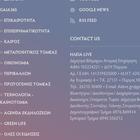
GAIA365
GOOGLE NEWS
ΕΠΙΚΑΙΡΟΤΗΤΑ
RSS FEED
ΕΠΙΧΕΙΡΗΜΑΤΙΚΟΤΗΤΑ
CONTACT US
ΚΑΙΡΟΣ
ΜΕΤΑΠΟΙΗΤΙΚΟΣ ΤΟΜΕΑΣ
ΗΛΕΙΑ LIVE
Δήμητρα Βέλμαχου Ατομική Επιχείρηση
ΟΙΚΟΝΟΜΙΑ
ΑΦΜ 105224221
ΔΟΥ Πύργου
•
ΠΕΡΙΒΑΛΛΟΝ
Aρ. Γ.Ε.ΜΗ. 141319425000
Μ.Η.Τ. #24
•
Αγ. Κυριακής 4
Τ.Κ. 27131
Πύργος Ηλ
•
•
ΠΡΩΤΟΓΕΝΗΣ ΤΟΜΕΑΣ
Τηλ.: 26210 30400
E-mail:
ilialive.gr@
•
Ιδιοκτήτρια / Διευθύντρια / Διαχειρίστρια 
ΤΕΧΝΟΛΟΓΙΑ -
Δικαιούχος Ονόματος Τομέα: Δήμητρα Β
ΚΑΙΝΟΤΟΜΙΑ
Διευθυντής Σύνταξης: Γιάννης Σπυρούν
Δημοσιογραφικό Τμήμα: 6976 869414
AGENDA ΕΚΔΗΛΩΣΕΩΝ
Εμπορικό Τμήμα: 6945 556212
GREEN LIFE
ΟΛΕΣ ΟΙ ΕΙΔΗΣΕΙΣ