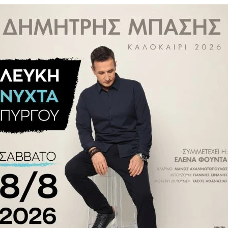
ελήφθη 14χρονος
Παιανία: Ανήλικη θύμα
ύσε πορνογραφικό
εκδικητικής πορνογραφίας –
λικη
22χρονος έστειλε γυμνές
φωτογραφίες στον θείο της
024 17:39
ΕΛΛΆΔΑ
14.02.2024 08:24
ρονη κατήγγειλε
Παιανία: «Ο 22χρονος έβγαζε