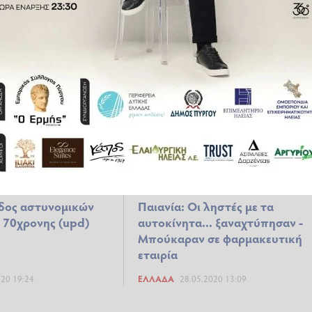
7χρονο -
selfie όταν σκοτώθηκε από τον
 δικογραφία εις
έλικα ελικοπτέρου», λένε
βρετανικά μέσα
023 10:05
ΕΛΛΆΔΑ
26.07.2022 14:04
οδος αστυνομικών
Παιανία: Οι ληστές με τα
ς 70χρονης (upd)
αυτοκίνητα... ξαναχτύπησαν -
Μπούκαραν σε φαρμακευτική
εταιρία
020 19:24
ΕΛΛΆΔΑ
28.05.2020 13:09