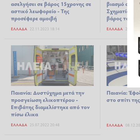
ασελγήσει σε βάρος 15χρονης σε
βιασμό από 3
αστικό λεωφορείο - Της
Σχηματίστηκε
προσέφερε αμοιβή
βάρος του
ΕΛΛΆΔΑ
22.11.2023 18:14
ΕΛΛΆΔΑ
24.07.2
Παιανία: Δυστύχημα μετά την
Παιανία: Έφ
προσγείωση ελικοπτέρου -
στο σπίτι τη
Επιβάτης διαμελίστηκε από τον
πίσω έλικα
ΕΛΛΆΔΑ
25.07.2022 20:48
ΕΛΛΆΔΑ
08.12.2