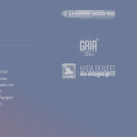
2102
είας
gmail.com
/
έλμαχου
ης