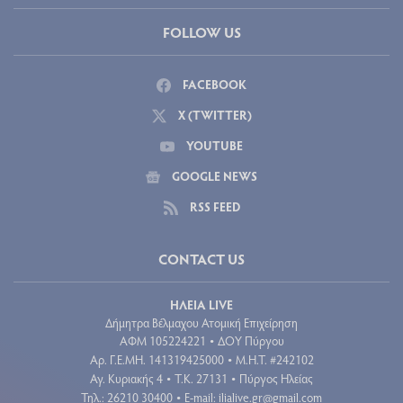
FOLLOW US
FACEBOOK
X (TWITTER)
YOUTUBE
GOOGLE NEWS
RSS FEED
CONTACT US
ΗΛΕΙΑ LIVE
Δήμητρα Βέλμαχου Ατομική Επιχείρηση
ΑΦΜ 105224221
ΔΟΥ Πύργου
•
Aρ. Γ.Ε.ΜΗ. 141319425000
Μ.Η.Τ. #242102
•
Αγ. Κυριακής 4
Τ.Κ. 27131
Πύργος Ηλείας
•
•
Τηλ.: 26210 30400
E-mail:
ilialive.gr@gmail.com
•