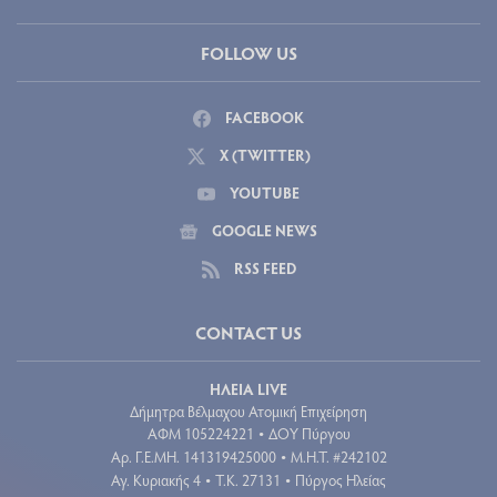
FOLLOW US
FACEBOOK
X (TWITTER)
YOUTUBE
GOOGLE NEWS
RSS FEED
CONTACT US
ΗΛΕΙΑ LIVE
Δήμητρα Βέλμαχου Ατομική Επιχείρηση
ΑΦΜ 105224221
ΔΟΥ Πύργου
•
Aρ. Γ.Ε.ΜΗ. 141319425000
Μ.Η.Τ. #242102
•
Αγ. Κυριακής 4
Τ.Κ. 27131
Πύργος Ηλείας
•
•