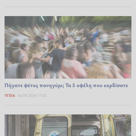
Πήγατε φέτος πανηγύρι; Τα 5 οφέλη που κερδίσατε
ΥΓΕΊΑ
06.09.2024 17:02