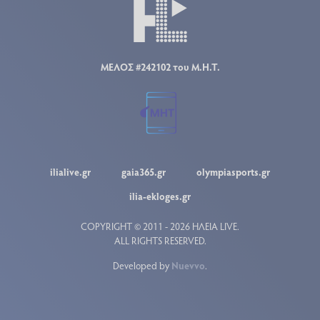
ΜΕΛΟΣ #242102 του Μ.Η.Τ.
ilialive.gr
gaia365.gr
olympiasports.gr
ilia-ekloges.gr
COPYRIGHT © 2011 - 2026 ΗΛΕΙΑ LIVE.
ALL RIGHTS RESERVED.
Developed by
Nuevvo
.