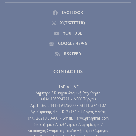
FACEBOOK
X (TWITTER)
YOUTUBE
GOOGLE NEWS
RSS FEED
CONTACT US
ΗΛΕΙΑ LIVE
Δήμητρα Βέλμαχου Ατομική Επιχείρηση
ΑΦΜ 105224221
ΔΟΥ Πύργου
•
Aρ. Γ.Ε.ΜΗ. 141319425000
Μ.Η.Τ. #242102
•
Αγ. Κυριακής 4
Τ.Κ. 27131
Πύργος Ηλείας
•
•
Τηλ.: 26210 30400
E-mail:
ilialive.gr@gmail.com
•
Ιδιοκτήτρια / Διευθύντρια / Διαχειρίστρια /
Δικαιούχος Ονόματος Τομέα: Δήμητρα Βέλμαχου